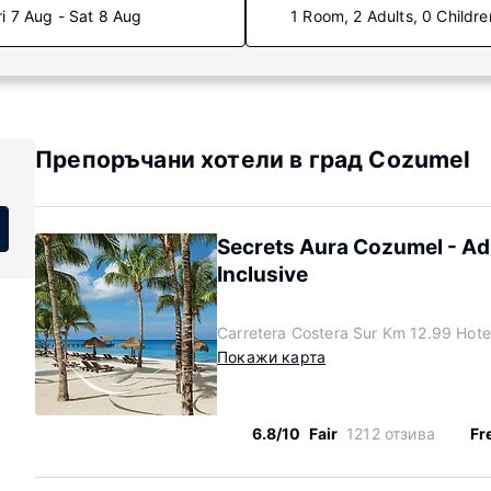
ri 7 Aug - Sat 8 Aug
1 Room, 2 Adults, 0 Childre
Препоръчани хотели в град Cozumel
Secrets Aura Cozumel - Adu
Inclusive
Carretera Costera Sur Km 12.99 Hot
Покажи карта
6.8/10
Fair
1212 отзива
Fr