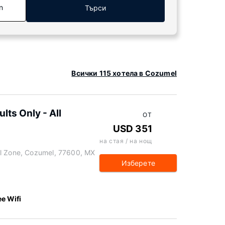
n
Търси
Всички 115 хотела в Cozumel
lts Only - All
ОТ
USD 351
на стая / на нощ
el Zone, Cozumel, 77600, MX
Изберете
ee Wifi