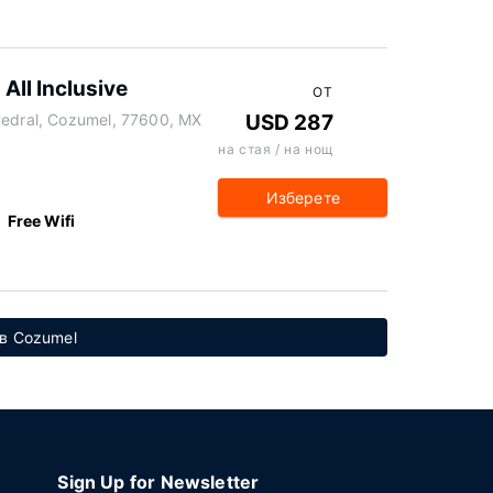
All Inclusive
ОТ
Cedral, Cozumel, 77600, MX
USD 287
на стая / на нощ
Изберете
Free Wifi
 в Cozumel
Sign Up for Newsletter