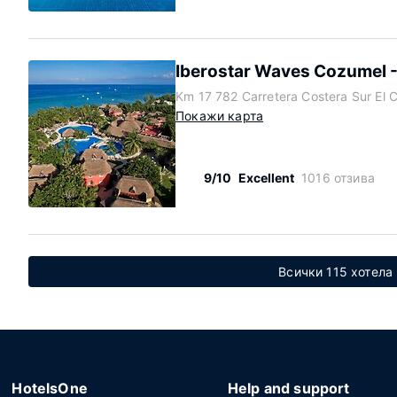
Iberostar Waves Cozumel - 
Km 17 782 Carretera Costera Sur El 
Покажи карта
9/10
Excellent
1016 отзива
Всички 115 хотела
HotelsOne
Help and support