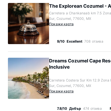
The Explorean Cozumel - Al
Carretera a Chankanaab km 7.5 Zona
Sur, Cozumel, 77600, MX
Покажи карта
9/10
Excellent
708 отзива
Dreams Cozumel Cape Resor
Inclusive
Carretera Costera Sur Km 12.9 Zona 
Sur, Cozumel, 77600, MX
Покажи карта
7.8/10
Добър
474 отзива