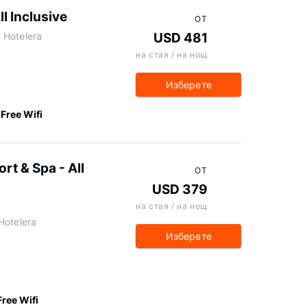
l Inclusive
ОТ
 Hotelera
USD 481
на стая / на нощ
Изберете
Free Wifi
t & Spa - All
ОТ
USD 379
на стая / на нощ
Hotelera
Изберете
Free Wifi