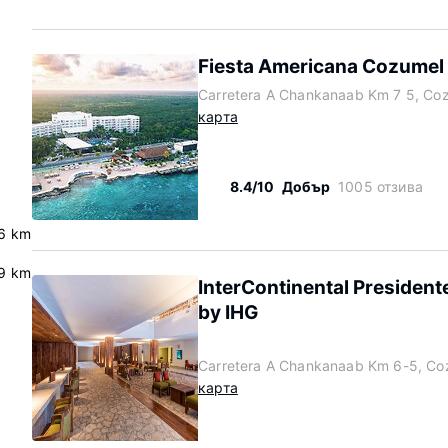
Fiesta Americana Cozumel A
Carretera A Chankanaab Km 7 5, Co
карта
8.4/10
Добър
1005 отзива
.6 km
9 km
InterContinental Presiden
by IHG
Carretera A Chankanaab Km 6-5, Co
карта