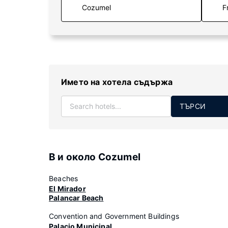
F
Името на хотела съдържа
ТЪРСИ
В и около Cozumel
Beaches
El Mirador
Palancar Beach
Convention and Government Buildings
Palacio Municipal