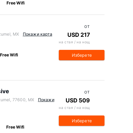
Free Wifi
ОТ
ozumel, MX
Покажи карта
USD 217
на стая / на нощ
Free Wifi
Изберете
sive
ОТ
zumel, 77600, MX
Покажи
USD 509
на стая / на нощ
Изберете
Free Wifi