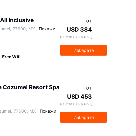
ll Inclusive
ОТ
zumel, 77600, MX
Покажи
USD 384
на стая / на нощ
Изберете
Free Wifi
te Cozumel Resort Spa
ОТ
USD 453
на стая / на нощ
zumel, 77600, MX
Покажи
Изберете