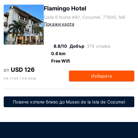
Flamingo Hotel
Calle 6 Norte #81, Cozumel, 77600, MX
Покажи карта
8.8/10
Добър
374 отзива
0.6 km
Free Wifi
USD 126
ОТ
Изберете
на стая / на нощ
Повече хотели близо до Museo de la Isla de Cozumel