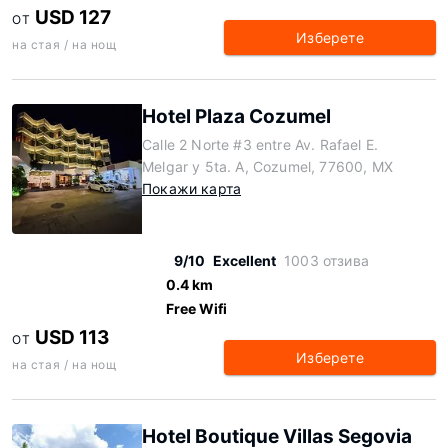
USD 127
ОТ
Изберете
на стая / на нощ
Hotel Plaza Cozumel
Calle 2 Norte #3 entre Av. Rafael E.
Melgar y 5ta. A, Cozumel, 77600, MX
Покажи карта
9/10
Excellent
1003 отзива
0.4 km
Free Wifi
USD 113
ОТ
Изберете
на стая / на нощ
Hotel Boutique Villas Segovia