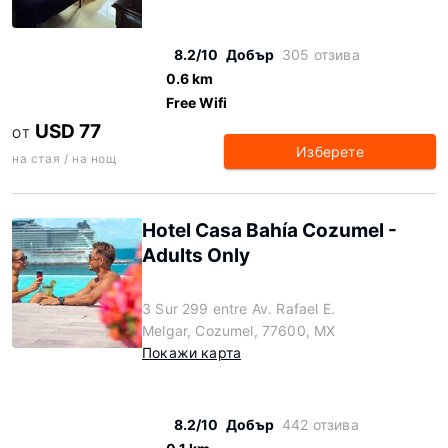
8.2/10
Добър
305 отзива
0.6 km
Free Wifi
USD 77
ОТ
Изберете
на стая / на нощ
Hotel Casa Bahía Cozumel -
Adults Only
3 Sur 299 entre Av. Rafael E.
Melgar, Cozumel, 77600, MX
Покажи карта
8.2/10
Добър
442 отзива