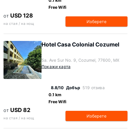
0.1 km
Free Wifi
USD 128
ОТ
Изберете
на стая / на нощ
Hotel Casa Colonial Cozumel
5a. Ave Sur No. 9, Cozumel, 77600, MX
Покажи карта
8.8/10
Добър
519 отзива
0.1 km
Free Wifi
USD 82
ОТ
Изберете
на стая / на нощ