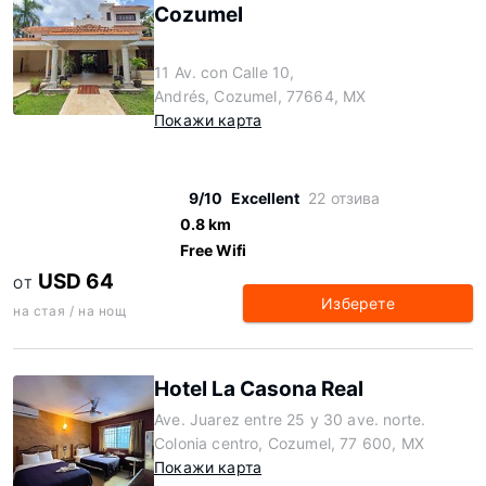
Cozumel
11 Av. con Calle 10,
Andrés, Cozumel, 77664, MX
Покажи карта
9/10
Excellent
22 отзива
0.8 km
Free Wifi
USD 64
ОТ
Изберете
на стая / на нощ
Hotel La Casona Real
Ave. Juarez entre 25 y 30 ave. norte.
Colonia centro, Cozumel, 77 600, MX
Покажи карта