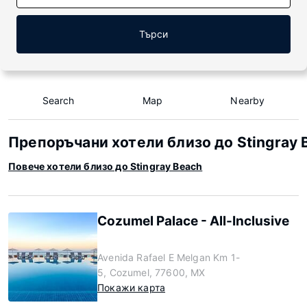
Търси
Search
Map
Nearby
Препоръчани хотели близо до Stingray 
Повече хотели близо до Stingray Beach
Cozumel Palace - All-Inclusive
Avenida Rafael E Melgan Km 1-
5, Cozumel, 77600, MX
Покажи карта