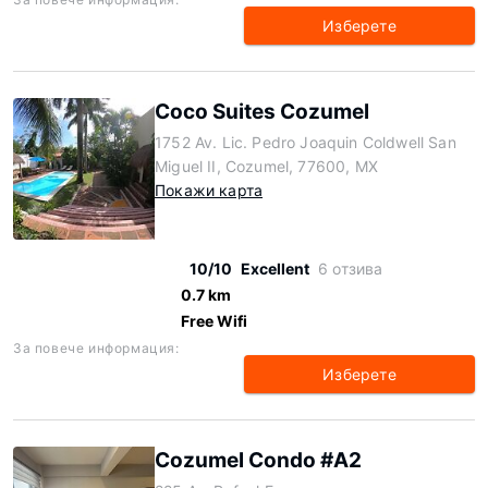
Изберете
Coco Suites Cozumel
1752 Av. Lic. Pedro Joaquin Coldwell San
Miguel II, Cozumel, 77600, MX
Покажи карта
10/10
Excellent
6 отзива
0.7 km
Free Wifi
За повече информация:
Изберете
Cozumel Condo #A2