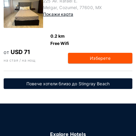
225 Av. Rafael E.
Melgar, Cozumel, 77600, MX
Покажи карта
0.2 km
Free Wifi
USD 71
ОТ
Изберете
на стая / на нощ
Повече хотели близо до Stingray Beach
Explore Hotels