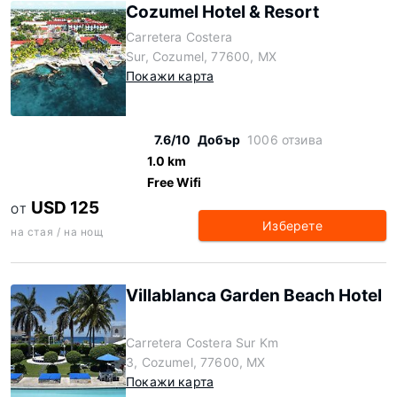
Cozumel Hotel & Resort
Carretera Costera
Sur, Cozumel, 77600, MX
Покажи карта
7.6/10
Добър
1006 отзива
1.0 km
Free Wifi
USD 125
ОТ
Изберете
на стая / на нощ
Villablanca Garden Beach Hotel
Carretera Costera Sur Km
3, Cozumel, 77600, MX
Покажи карта