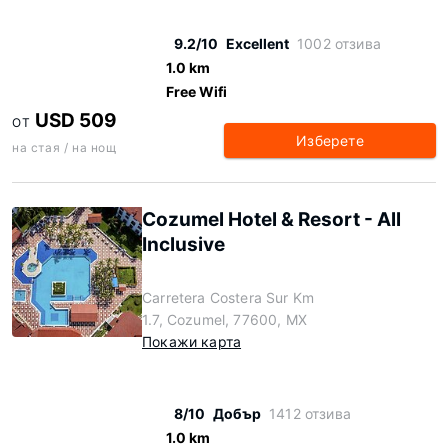
9.2/10
Excellent
1002 отзива
1.0 km
Free Wifi
USD 509
ОТ
Изберете
на стая / на нощ
Cozumel Hotel & Resort - All
Inclusive
Carretera Costera Sur Km
1.7, Cozumel, 77600, MX
Покажи карта
8/10
Добър
1412 отзива
1.0 km