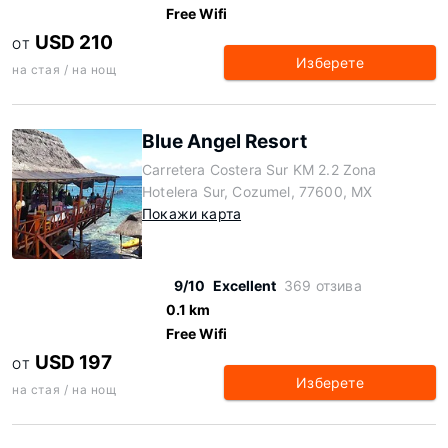
Free Wifi
USD 210
ОТ
Изберете
на стая / на нощ
Blue Angel Resort
Carretera Costera Sur KM 2.2 Zona
Hotelera Sur, Cozumel, 77600, MX
Покажи карта
9/10
Excellent
369 отзива
0.1 km
Free Wifi
USD 197
ОТ
Изберете
на стая / на нощ