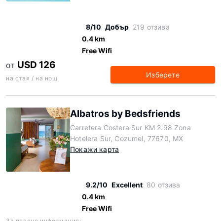
8/10
Добър
219 отзива
0.4 km
Free Wifi
USD 126
ОТ
Изберете
на стая / на нощ
Albatros by Bedsfriends
Carretera Costera Sur KM 2.98 Zona
Hotelera Sur, Cozumel, 77670, MX
Покажи карта
9.2/10
Excellent
80 отзива
0.4 km
Free Wifi
За повече информация: