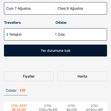
Cum 7 Ağustos
Ctesi 8 Ağustos
Travellers
Odalar
2 Yetişkin
1 Oda
Yer durumuna bak
Fiyatlar
Harita
Odalar :
110
OTEL ÖZET
OTEL
OTEL
OTEL
BILGILERI
ÖZELLIKLERI
BILGISI
KOŞULLARI