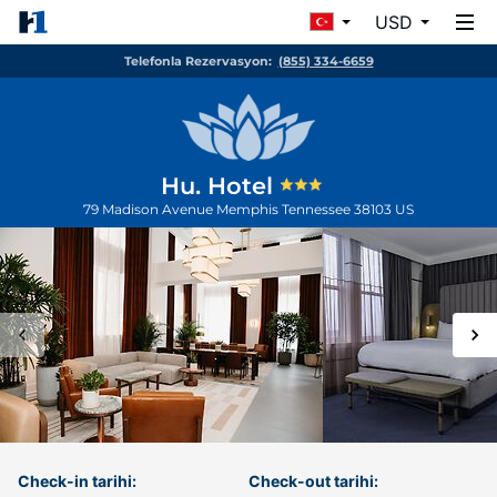
USD
Telefonla Rezervasyon:
(855) 334-6659
Hu. Hotel
79 Madison Avenue
Memphis
Tennessee
38103
US
Check-in tarihi:
Check-out tarihi: