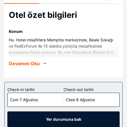
Otel özet bilgileri
Konum
Hu. Hotel misafirlere Memphis merkezinde, Beale Sokağı
ve FedExForum ile 15 dakika yürüyüş mesafesinde
konaklama fırsatı sunuyor. Bu otel Graceland (Elvis’in Evi)
ile 8,4 mi (13,5 km) ve Memphis Piramidi ile 1 mi (1,6 km)
Devamını Oku
mesafede.
Odalar
Misafirler için buzdolabı olan 110 oda mevcuttur.
Misafirlerimize ücretsiz kablosuz internet sunulmaktadır.
Check-in tarihi:
Check-out tarihi:
Misafirlerimizin iyi vakit geçirebilmesi için kablolu TV
Cum 7 Ağustos
Ctesi 8 Ağustos
kanalları vardır. Özel banyo, küvet veya duş, geniş duş
başlıkları ve lüks banyo/kozmetik ürünleri vardır.
Misafirlerimize emanet kasası, masa ve telefon ile ücretsiz
şehir içi telefon görüşmesi imkânlar ve kolaylıklar
Yer durumuna bak
sunulmaktadır.