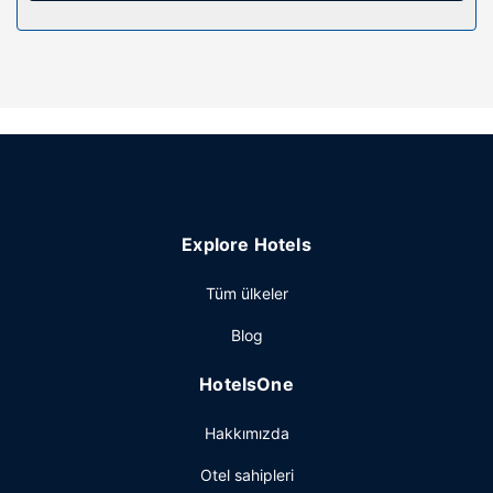
Otelin güzelliği
Spor salonu gibi dinlenme imkânlarından/kolaylıklarından
yararlanın veya zemin katta teras ile manzaranın tadını
çıkartın. Bu Art Deco stili otelde misafirlere ücretsiz
kablosuz İnternet, danışma (concierge) hizmetleri ve
düğün organizasyonu hizmeti sunulmaktadır.
Restoran
Oteldeki bar/oturma salonu misafirlere içecek servisi
Explore Hotels
yapıyor. Misafirlere her gün 7 ve 10 arasında ücretli açık
büfe kahvaltı servisi yapılmaktadır.
Tüm ülkeler
Diğer güzellikler
Blog
Misafirler için 24 saat açık resepsiyon, valiz dolabı ve
resepsiyonda emanet kasası mevcuttur. Memphis
HotelsOne
bölgesinde bir etkinlik mi planlıyorsunuz? Bu otel
misafirlerimize 3000 ayak kare alanda konferans alanı ve 3
Hakkımızda
toplantı odası sunmaktadır. (ücretli) otopark vardır.
Otel sahipleri