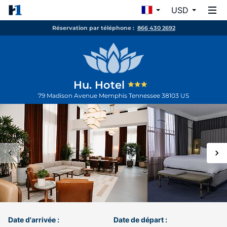
USD
Réservation par téléphone :
866 430 2692
Hu. Hotel
79 Madison Avenue
Memphis
Tennessee
38103
US
Date d'arrivée :
Date de départ :