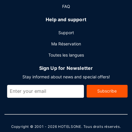
réunion à Memphis, faites confiance à cet hôtel qui
FAQ
dispose d'espaces événements mesurant 279 mètres
carrés et comprenant un espace de conférence et 3 des
Help and support
salles de réunion. Un parking payant sans service de
voiturier est disponible dans l'enceinte de l'hébergement.
Support
Ma Réservation
Toutes les langues
Sign Up for Newsletter
Stay informed about news and special offers!
Subscribe
Copyright © 2001 - 2026
HOTELSONE
. Tous droits réservés.