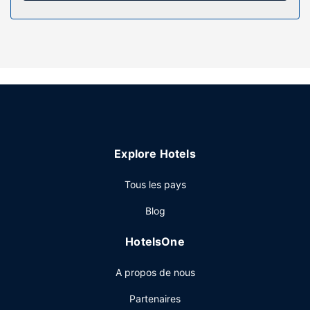
coffre-fort et un bureau, mais aussi un téléphone avec des
appels locaux gratuits.
Les services sur place
La détente avant tout ! Profitez des nombreuses options
de loisirs disponibles dans l'hébergement, notamment un
centre de fitness, ou admirez la vue qui vous est offerte
depuis une terrasse. Parmi les services et équipements
offerts par cet hôtel de style Art déco, vous trouverez
aussi l'accès Wi-Fi à Internet gratuit, un service de
Explore Hotels
conciergerie et un service d'organisation de mariages.
Restaurant
Tous les pays
Pour bien finir la journée, vous trouverez sur place un bar /
Blog
salon. Un petit déjeuner buffet est servi tous les jours de
07 h 00 à 10 h 00 moyennant un supplément.
HotelsOne
Autres services
A propos de nous
Les équipements et services proposés incluent une
réception ouverte 24 h/24, une consigne à bagages et un
Partenaires
coffre-fort à la réception. Si vous devez organiser une