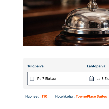
Tulopäivä:
Lähtöpäivä:
Pe 7 Elokuu
La 8 El
Huoneet :
110
Hotelliketju :
TownePlace Suites