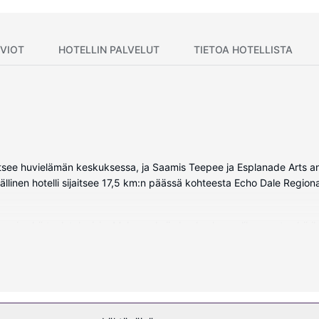
VIOT
HOTELLIN PALVELUT
TIETOA HOTELLISTA
tsee huvielämän keskuksessa, ja Saamis Teepee ja Esplanade Arts and
inen hotelli sijaitsee 17,5 km:n päässä kohteesta Echo Dale Regiona
ouuni sekä taulutelevisio. Mukavuuksiin kuuluu kaapelikanavat sekä i
ai suihku, ilmaiset hygieniatuotteet ja hiustenkuivaaja. Varusteluun 
uluu ilmainen vesipuisto, sisäuima-allas ja ympäri vuorokauden auki 
, televisio yleisissä tiloissa ja juhlasali.