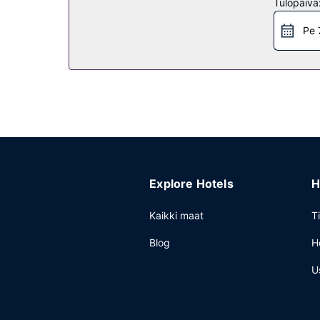
Tulopäivä
Ravintola
Pe 
TownePlace Suites by Marriott Medicine Hat tarjo
Muut mukavuudet
Käytössäsi on tietokonepiste, express-sisäänkirja
Explore Hotels
H
Kaikki maat
T
Blog
H
U