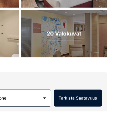
20 Valokuvat
one
Tarkista Saatavuus