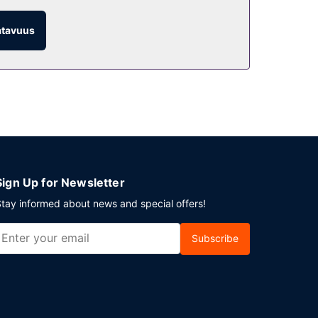
atavuus
äivisin klo 6.30–9.30.
ysäköinti.
Sign Up for Newsletter
tay informed about news and special offers!
Subscribe