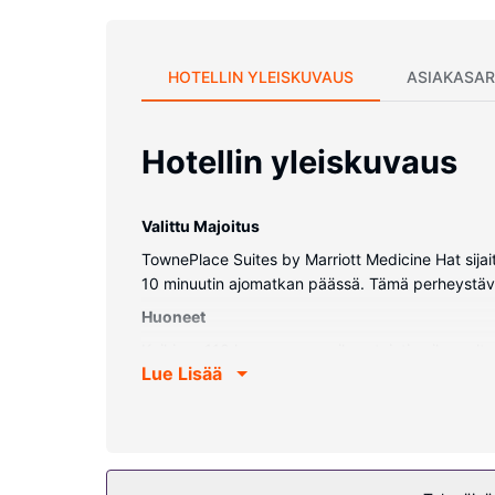
HOTELLIN YLEISKUVAUS
ASIAKASAR
Hotellin yleiskuvaus
Valittu Majoitus
TownePlace Suites by Marriott Medicine Hat sijai
10 minuutin ajomatkan päässä. Tämä perheystäväll
Huoneet
Kaikissa 110 huoneessa on ilmastointi, mikroaalt
Lue Lisää
kylpyhuone, ja sen varusteluun kuuluu kylpyamme t
(ilmaiset paikallispuhelut).
Kiinteistön miellyttävyys
Hotellin tarjoamiin harrastuksiin/mukavuuksiin ku
kuuluu muun muassa ilmainen langaton internetyhteys