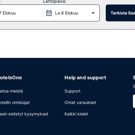
:
Lähtöpäivä:
7 Elokuu
La 8 Elokuu
Tarkista Sa
aa asiakkailleen myymälän. Ilmainen buffetaamiainen tarjoillaan arkip
utuminen ja express-uloskirjautuminen. Palveluihin kuuluu ilmainen p
otelsOne
Help and support
S
ietoa meistä
Support
otellin omistajat
Omat varaukset
sein esitetyt kysymykset
Kaikki kielet