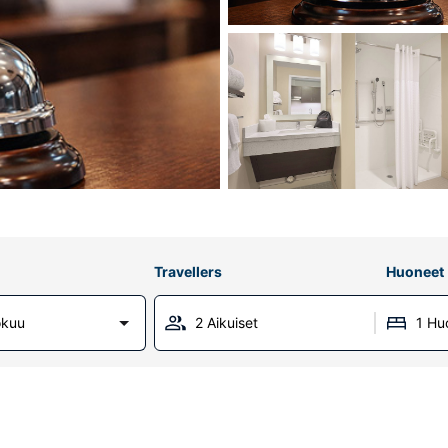
Travellers
Huoneet
okuu
2 Aikuiset
1 Hu