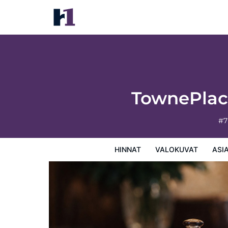
TownePlace Suites by Marriott Medicine 
Hinnat
Valokuvat
Asiakasarviot
Kartta
Hotellin
TownePlace
#7
HINNAT
VALOKUVAT
ASI