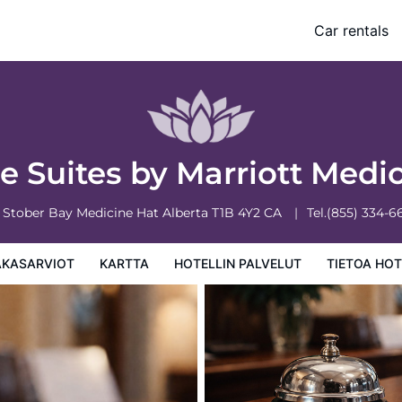
Hat
Car rentals
 palvelut
Tietoa hotellista
Hotellin säännöt
 Suites by Marriott Medi
 Stober Bay
Medicine Hat
Alberta
T1B 4Y2
CA
Tel.
(855) 334-6
AKASARVIOT
KARTTA
HOTELLIN PALVELUT
TIETOA HOT