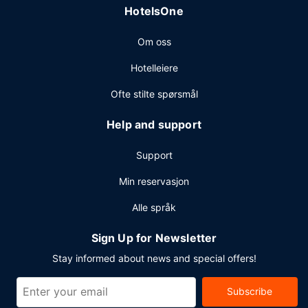
HotelsOne
Gjester har tilgang til blant annet et døgnåpent
forretningssenter, aviser i lobbyen (inkludert) og
Om oss
renseri-/vaskeritjenester. Gjestene tilbys buss til og fra
flyplassen døgnet rundt uten ekstra kostnad .
Hotelleiere
Ofte stilte spørsmål
Help and support
Support
Min reservasjon
Alle språk
Sign Up for Newsletter
Stay informed about news and special offers!
Subscribe