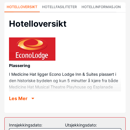
HOTELLOVERSIKT
HOTELLFASILITETER
HOTELLINFORMASJON
HO
Hotelloversikt
Plassering
I Medicine Hat ligger Econo Lodge Inn & Suites plassert i
den historiske bydelen og kun 5 minutter å kjøre fra både
Medicine Hat Musical Theatre Playhouse og Esplanade
kunst- og historiske senter. Dette hotellet med
Les Mer
familievennlig profil ligger 1,7 mi (2,7 km) unna Riverside
Veterans' Memorial Park og 2,3 mi (3,6 km) unna Medicine
Hat Curling Club.
Rom
Innsjekkingsdato:
Utsjekkingsdato:
Føl deg som hjemme i et av de 56 gjesterommene, som har