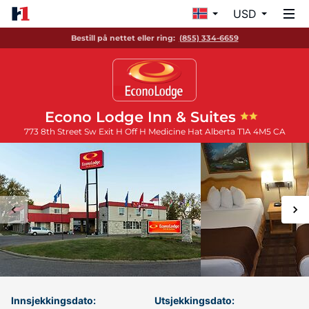
USD
Bestill på nettet eller ring:
(855) 334-6659
Econo Lodge Inn & Suites
773 8th Street Sw Exit H Off H
Medicine Hat
Alberta
T1A 4M5
CA
Innsjekkingsdato:
Utsjekkingsdato: