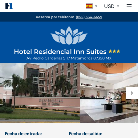
USD
Reserva por teléfono:
(855) 334-6659
Hotel Residencial Inn Suites
Av Pedro Cardenas 5117
Matamoros
87390
MX
Fecha de entrada:
Fecha de salida: