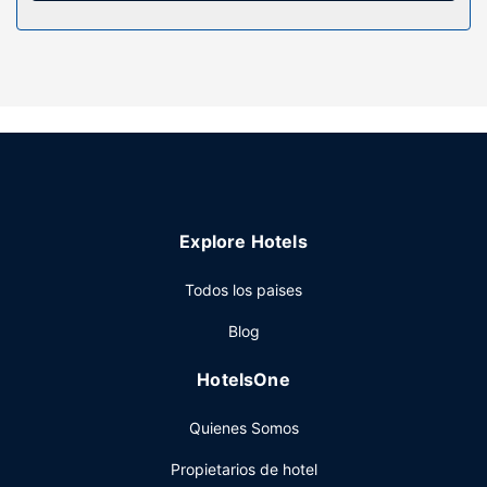
Servicios hotel
Aprovecha los prácticos servicios que se te ofrecen, como
conexión a Internet wifi gratis o una máquina
expendedora.
Restaurante
Hotel Residencial Inn Suites sirve deliciosas comidas en LA
FUENTE. Se ofrece un desayuno bufé todos los días de
07:00 a 12:00 con un coste adicional.
Otros servicios
Explore Hotels
Tendrás una sala de ordenadores, un servicio de
recepción las 24 horas y un ascensor a tu disposición. Hay
Todos los paises
un aparcamiento sin asistencia gratuito disponible.
Blog
HotelsOne
Quienes Somos
Propietarios de hotel