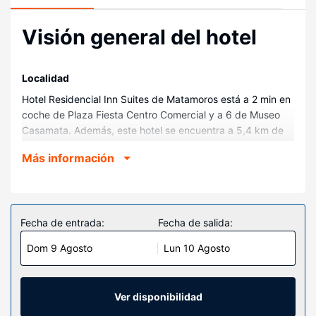
Visión general del hotel
Localidad
Hotel Residencial Inn Suites de Matamoros está a 2 min en
coche de Plaza Fiesta Centro Comercial y a 6 de Museo
Casamata. Además, este hotel se encuentra a 5,4 km de
Río Grande y a 5,9 km de Parque Olímpico Cultura y
Más información
Conocimiento.
Habitaciones
Te sentirás como en tu propia casa en cualquiera de las 90
habitaciones con aire acondicionado. La conexión wifi
Fecha de entrada:
Fecha de salida:
gratis te mantendrá en contacto con los tuyos. Además,
Dom 9 Agosto
Lun 10 Agosto
podrás disfrutar de canales por satélite. El cuarto de baño
está provisto de ducha y bañera combinadas. Entre las
comodidades, se incluyen escritorio, cafetera y tetera y
teléfono.
Ver disponibilidad