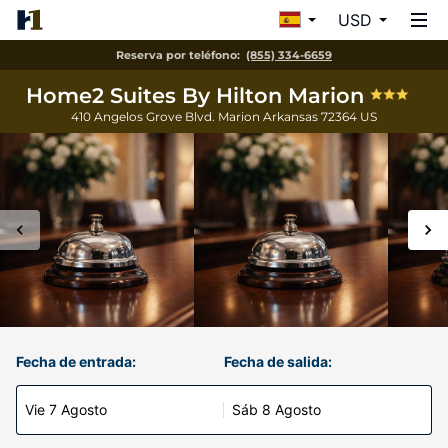
USD
Reserva por teléfono:
(855) 334-6659
Home2 Suites By Hilton Marion
410 Angelos Grove Blvd.
Marion
Arkansas
72364
US
Fecha de entrada:
Fecha de salida:
Vie 7 Agosto
Sáb 8 Agosto