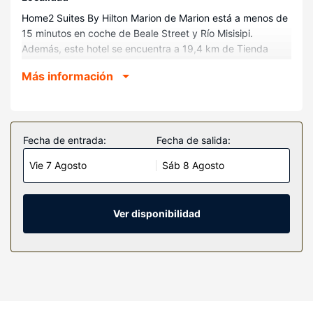
Home2 Suites By Hilton Marion de Marion está a menos de
15 minutos en coche de Beale Street y Río Misisipi.
Además, este hotel se encuentra a 19,4 km de Tienda
Bass Pro Shops at the Pyramid y a 20 km de Hotel
Más información
Peabody Memphis.
Habitaciones
Mantén el contacto con los tuyos gracias a la la conexión
wifi gratis.
Fecha de entrada:
Fecha de salida:
Servicios hotel
Vie 7 Agosto
Sáb 8 Agosto
No te pierdas las instalaciones recreativas a tu disposición,
que incluyen gimnasio y piscina al aire libre de temporada.
Ver disponibilidad
Restaurante
Todos los días se sirve un desayuno gratuito.
Otros servicios
Tendrás un centro de negocios, check-in exprés y check-
out exprés a tu disposición.