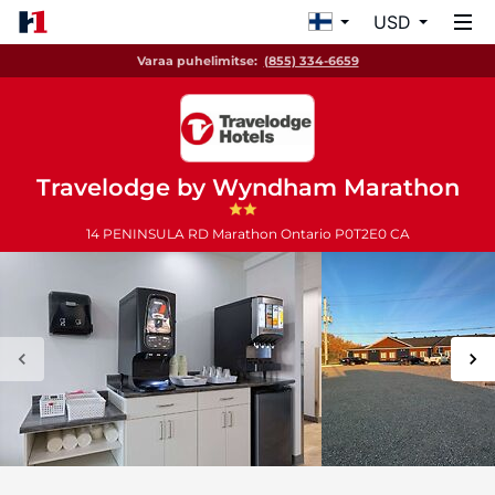
USD
Varaa puhelimitse:
(855) 334-6659
Travelodge by Wyndham Marathon
14 PENINSULA RD
Marathon
Ontario
P0T2E0
CA