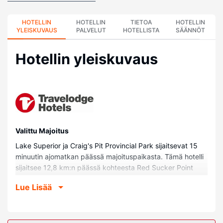
HOTELLIN
HOTELLIN
TIETOA
HOTELLIN
YLEISKUVAUS
PALVELUT
HOTELLISTA
SÄÄNNÖT
Hotellin yleiskuvaus
Valittu Majoitus
Lake Superior ja Craig's Pit Provincial Park sijaitsevat 15
minuutin ajomatkan päässä majoituspaikasta. Tämä hotelli
sijaitsee 12,8 km:n päässä kohteesta Red Sucker Point
Provincial Park ja 24,3 km:n päässä kohteesta Pukaskwan
Lue Lisää
kansallispuisto.
Huoneet
Kaikkien 43 huoneen mukavuuksiin kuuluu ilmastointi.