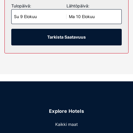
Ilmainen langaton internetyhteys pitää sinut yhteydessä
Tulopäivä:
Lähtöpäivä:
verkkoon. Huoneet siivotaan päivittäin. Huoneissa on
Su 9 Elokuu
Ma 10 Elokuu
ilmaiset teepussit / ilmainen pikakahvi.
Muut mukavuudet
Palveluihin kuuluu ilmainen pysäköinti.
Tarkista Saatavuus
Explore Hotels
Kaikki maat