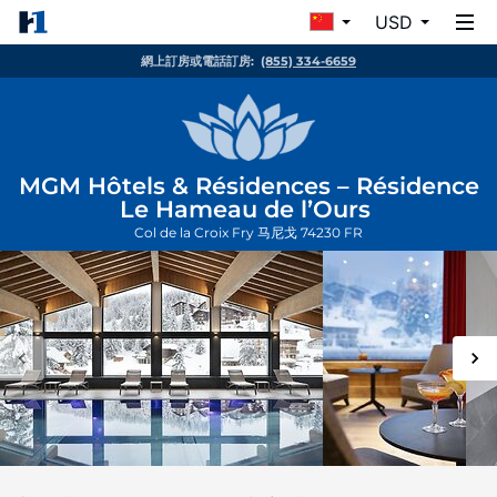
USD
網上訂房或電話訂房:
(855) 334-6659
MGM Hôtels & Résidences – Résidence
Le Hameau de l’Ours
Col de la Croix Fry
马尼戈
74230
FR