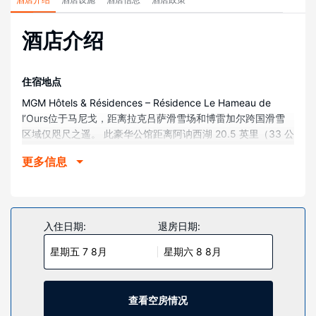
酒店介绍
住宿地点
MGM Hôtels & Résidences – Résidence Le Hameau de
l’Ours位于马尼戈，距离拉克吕萨滑雪场和博雷加尔跨国滑雪
区域仅咫尺之遥。 此豪华公馆距离阿讷西湖 20.5 英里（33 公
里），距离默热沃滑雪场 19.5 英里（31.3 公里）。
更多信息
客房
有 49 间特色家居的客房提供备有冰箱和烤箱的简易厨房；您
定能在旅途中找到家的舒适。客房设有私人阳台。带有卫星频
道的 61 英寸平板电视可满足您的娱乐需求；同时提供免费无
入住日期:
退房日期:
线网络，方便您与朋友保持联系。便利设施包括可存放笔记本
星期五 7 8月
星期六 8 8月
电脑的保险箱和电热水壶；而且按要求提供提供客房服务。
物业设施
您可到 SPA 慰劳一下自己，这里提供按摩。此民宅可以滑雪进
查看空房情况
出，您肯定会喜欢这种便利；此外还提供室内游泳池和热水浴