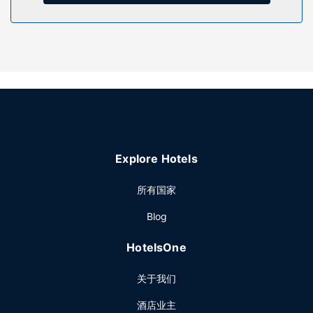
缸。此公馆还提供礼宾服务、滑雪用具寄存处和宴会厅。
其他设施
特色服务/设施包括行李寄存和洗衣设施。酒店提供免费自助停
车。
Explore Hotels
所有国家
Blog
HotelsOne
关于我们
酒店业主