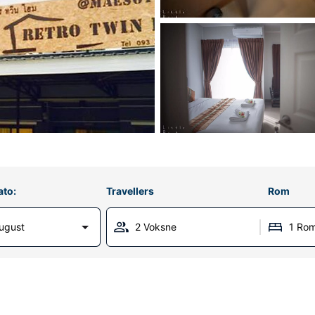
ato:
Travellers
Rom
ugust
2 Voksne
1 Ro