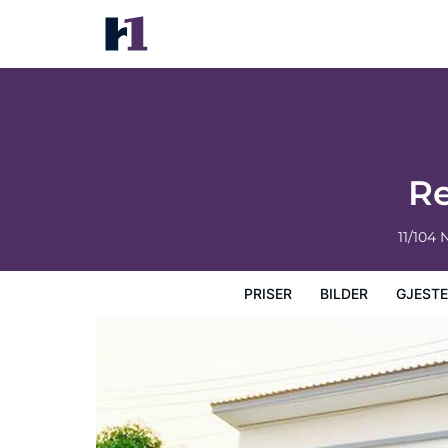
Retro Twin Home at Maesot
Priser
Bilder
Gjesteanmeldelser
Kart
Hotellfasil
Re
11/104
PRISER
BILDER
GJEST