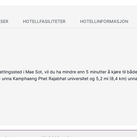
SER
HOTELLFASILITETER
HOTELLINFORMASJON
tingssted i Mae Sot, vil du ha mindre enn 5 minutter å kjøre til b
km) unna Kamphaeng Phet Rajabhat universitet og 5,2 mi (8,4 km) un
kjølte gjesterommene som også har Flatskjerm-TV. Du kan holde deg 
r dusj og toalettartikler (inkludert). Rommene har skrivebord og fla
eter som wi-fi (inkludert) og tur-/billettassistanse.