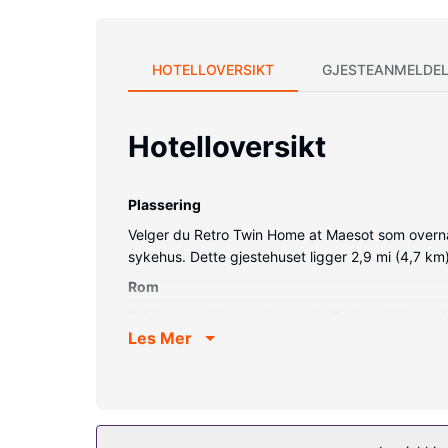
HOTELLOVERSIKT
GJESTEANMELDEL
Hotelloversikt
Plassering
Velger du Retro Twin Home at Maesot som overnat
sykehus. Dette gjestehuset ligger 2,9 mi (4,7 
Rom
Føl deg som hjemme i et av de 6 aircondition-av
Les Mer
underholdningen er sikret med kabel-TV. Badene ha
Fasiliteter på eiendommen
Nyt utsikten fra en terrasse og dra nytte av fasilit
Restaurant