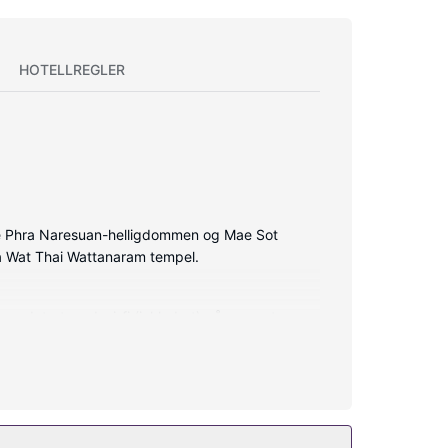
HOTELLREGLER
åde Phra Naresuan-helligdommen og Mae Sot
na Wat Thai Wattanaram tempel.
oppdatert med wi-fi (inkludert) på rommet, og
skevann (inkludert), og rengjøring tilbys daglig.