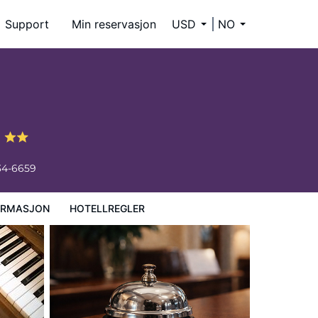
Support
Min reservasjon
USD
NO
t
34-6659
ORMASJON
HOTELLREGLER