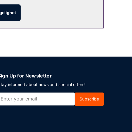
ngelighet
yplasstransport mot et tillegg, og ubetjent
Sign Up for Newsletter
tay informed about news and special offers!
Subscribe