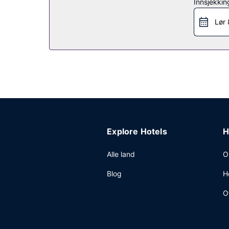
Innsjekkin
Lokale retter tilbys daglig fra kl. 08.00 til kl. 09.
Andre fasiliteter
Lør 
Gjester har tilgang til blant annet renseri-/vaske
parkering (inkludert) er tilgjengelig på stedet.
Explore Hotels
H
Alle land
O
Blog
H
O