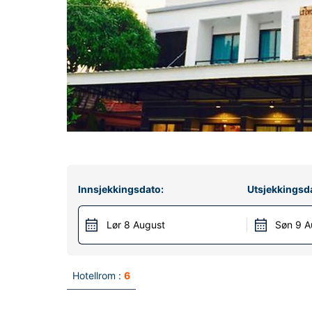
Innsjekkingsdato:
Utsjekkingsd
Lør 8 August
Søn 9 A
Hotellrom :
6