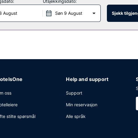
gsdato:
Utsjekkingsdato:
00 mot et tillegg.
8 August
Søn 9 August
Sjekk tilgje
ritjenester, bagasjeoppbevaring og vaskeritjenester. Gjestene tilbys fl
otelsOne
Help and support
S
m oss
Support
otelleiere
Min reservasjon
fte stilte spørsmål
Alle språk