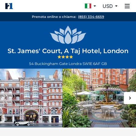
USD
Prenota online o chiama:
(855) 334-6659
St. James' Court, A Taj Hotel, London
54 Buckingham Gate
Londra
SW1E 6AF
GB