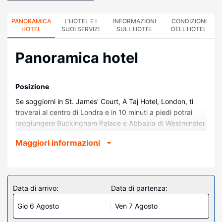
PANORAMICA
L'HOTEL E I
INFORMAZIONI
CONDIZIONI
HOTEL
SUOI SERVIZI
SULL'HOTEL
DELL'HOTEL
Panoramica hotel
Posizione
Se soggiorni in St. James' Court, A Taj Hotel, London, ti
troverai al centro di Londra e in 10 minuti a piedi potrai
raggiungere Buckingham Palace e Abbazia di Westminster.
Questo hotel con spa dista 1,1 km da Big Ben e 1,6 km da
Maggiori informazioni
Trafalgar Square.
Camere
Rilassati in una delle 329 camere della struttura, complete
di aria condizionata e TV LCD. Il Wi-Fi gratuito ti consente
Data di arrivo:
Data di partenza:
di restare in contatto con il mondo, mentre la TV con canali
Gio 6 Agosto
Ven 7 Agosto
via satellite è l'ideale per concedersi un po' di svago. Il
bagno in camera dispone di vasca o doccia, set di cortesia