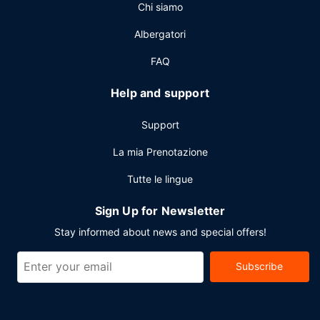
Chi siamo
Altre attrattive
Albergatori
Potrai usufruire di accesso a Internet via cavo (a
pagamento), un business center e servizio auto o
FAQ
limousine. Un hotel è ideale per l'organizzazione di eventi,
grazie a un centro congressi e 17 sale riunioni.
Help and support
Support
La mia Prenotazione
Tutte le lingue
Sign Up for Newsletter
Stay informed about news and special offers!
Subscribe