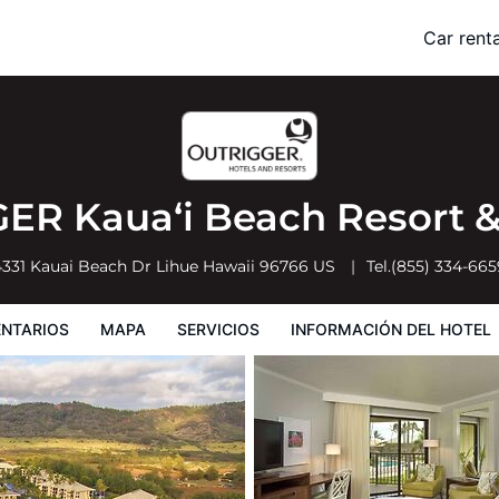
t & Spa
Car renta
Servicios
Información del hotel
Condiciones especiales
ER Kauaʻi Beach Resort 
4331 Kauai Beach Dr
Lihue
Hawaii
96766
US
Tel.
(855) 334-665
NTARIOS
MAPA
SERVICIOS
INFORMACIÓN DEL HOTEL