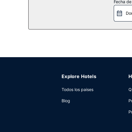
Fecha de
Restaurante
Do
Entre las múltiples opciones para comer algo en 
detalle de bienvenida gratuito organizado por l
favorita en el bar o lounge o en el bar junto a l
Otros servicios
Tendrás un centro de negocios abierto las 24 hor
complejo turístico incluyen centro de conferenci
Explore Hotels
H
Todos los paises
Q
Blog
P
P