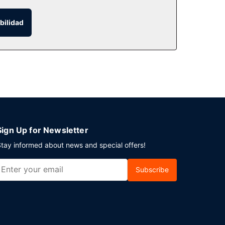
bilidad
e, uno de sus 2 restaurantes. Disfruta de un
ientras tomas un bocado. Disfruta de tu bebida
1:00 con un coste adicional.
sposición. Las instalaciones para eventos de este
go) disponible.
Sign Up for Newsletter
tay informed about news and special offers!
Subscribe