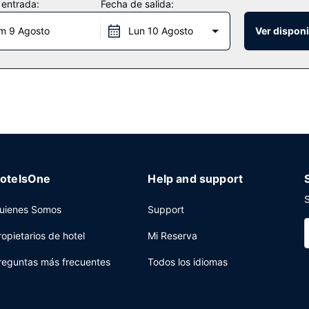
 entrada:
Fecha de salida:
m 9 Agosto
Lun 10 Agosto
Ver disponi
este complejo turístico se encuentran una cafetería y Naupaka Terrac
a recepción algunos días, donde podrás conocer a otros huéspedes m
a piscina. Se ofrece un desayuno completo todos los días de 07:00 a 1
as, check-out exprés y un servicio de recepción las 24 horas a tu di
as y 3 salas de reuniones. Hay un aparcamiento sin asistencia (de pa
otelsOne
Help and support
S
uienes Somos
Support
ropietarios de hotel
Mi Reserva
reguntas más frecuentes
Todos los idiomas