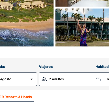
da:
Viajeros
Habitac
 Agosto
2 Adultos
1 H
R Resorts & Hotels