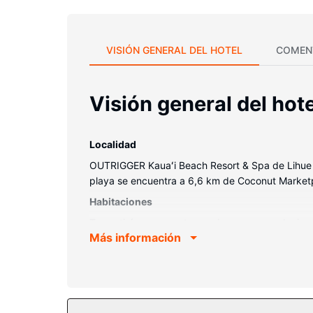
VISIÓN GENERAL DEL HOTEL
COMEN
Visión general del hote
Localidad
OUTRIGGER Kauaʻi Beach Resort & Spa de Lihue e
playa se encuentra a 6,6 km de Coconut Marketp
Habitaciones
Te sentirás como en tu propia casa en cualquiera
Más información
estilo hawaiano. La conexión wifi gratis te mant
combinadas está provisto de artículos de higiene
Servicios hotel
Sumérgete en una de las 4 piscinas al aire libre
Encontrarás también conexión a Internet wifi grat