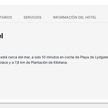
TARIOS
SERVICIOS
INFORMACIÓN DEL HOTEL
l
stá cerca del mar, a solo 10 minutos en coche de Playa de Lydgat
lace y a 7,8 km de Plantación de Kilohana.
 de las 350 habitaciones con frigorífico y estación de conexión par
endrá en contacto con los tuyos. Además, podrás disfrutar de canale
 personal gratuitos y secadores de pelo.
 y 2 bañeras de hidromasaje, o disfruta de las demás instalaciones re
is, servicios de conserjería y una tienda de recuerdos.