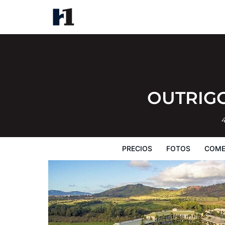
OUTRIGGER Kauaʻi Beach Resor
Precios
Fotos
Comentarios
Mapa
OUTRIGG
PRECIOS
FOTOS
COME