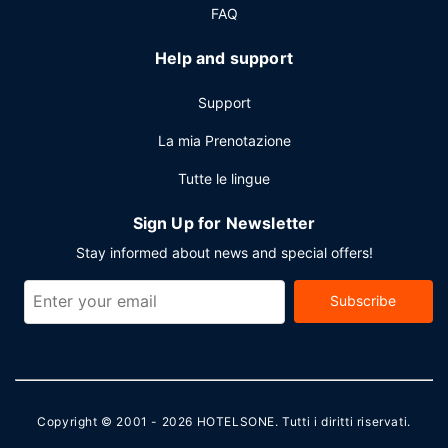
FAQ
Potrai usufruire di un business center aperto 24 ore su 24,
check-in veloce e check-out veloce. Stai pianificando un
Help and support
evento a Lexington? Presso un hotel avrai a disposizione
1804 metri quadrati di spazio con un'area per conferenze
Support
e sale riunioni. Il un parcheggio (a pagamento) è
disponibile in loco.
La mia Prenotazione
Tutte le lingue
Sign Up for Newsletter
Stay informed about news and special offers!
Subscribe
Copyright © 2001 - 2026
HOTELSONE
. Tutti i diritti riservati.