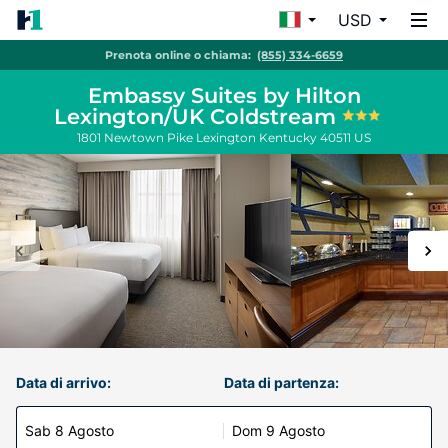
USD
Prenota online o chiama:
(855) 334-6659
Embassy Suites by Hilton
Lexington/UK Coldstream
1801 Newtown Pike
Lexington
Kentucky
40511
US
Data di arrivo:
Data di partenza:
Sab 8 Agosto
Dom 9 Agosto