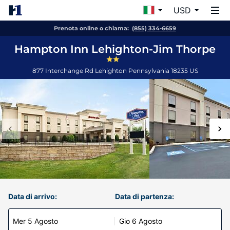
USD
Prenota online o chiama:
(855) 334-6659
Hampton Inn Lehighton-Jim Thorpe
877 Interchange Rd
Lehighton
Pennsylvania
18235
US
Data di arrivo:
Data di partenza:
Mer 5 Agosto
Gio 6 Agosto