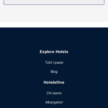
combinazione doccia/vasca, set di cortesia gratuiti e
asciugacapelli.
Attrattive della proprietà
Scegli tra l'ampia gamma di servizi ricreativi disponibili,
che includono una piscina coperta e una palestra. Questo
hotel dispone, inoltre, di il Wi-Fi gratuito, un caminetto nella
hall e l'assistenza per la prenotazione di tour e biglietti.
Ristorante
Explore Hotels
La colazione a buffet viene servita gratuitamente tutti i
giorni dalle ore 06:00 alle ore 10:00.
Tutti i paesi
Altre attrattive
Blog
Potrai usufruire di accesso gratuito a Internet via cavo, un
business center aperto 24 ore su 24 e check-in veloce. Il
HotelsOne
un parcheggio gratuito è disponibile in loco.
Chi siamo
Albergatori