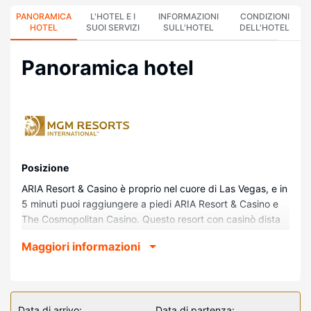
PANORAMICA
L'HOTEL E I
INFORMAZIONI
CONDIZIONI
HOTEL
SUOI SERVIZI
SULL'HOTEL
DELL'HOTEL
Panoramica hotel
Posizione
ARIA Resort & Casino è proprio nel cuore di Las Vegas, e in
5 minuti puoi raggiungere a piedi ARIA Resort & Casino e
The Cosmopolitan Casino. Questo resort con casinò dista
0,5 km da Dolby Live e 0,7 km da T-Mobile Arena.
Maggiori informazioni
Camere
Rilassati in una delle 4002 camere della struttura,
complete di minibar e TV LCD. La TV con canali in digitale
è l'ideale per concedersi un po' di svago. Il bagno in
Data di arrivo:
Data di partenza: