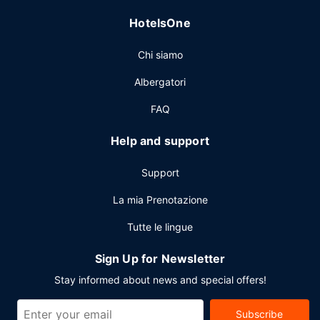
2 nei bar/caffetterie. Desideri rilassarti con un drink
HotelsOne
rinfrescante? Troverai un bar a bordo piscina e 11
bar/lounge. La colazione preparata su ordinazione è
Chi siamo
servita nei giorni feriali dalle ore 06:00 alle ore 11:00 e nel
fine settimana dalle ore 06:00 alle ore 13:00, dietro
Albergatori
pagamento di un supplemento.
FAQ
Altre attrattive
Potrai usufruire di un business center, check-in veloce e
Help and support
check-out veloce. Stai pianificando un evento a Las
Vegas? Presso un resort avrai a disposizione 47380 metri
Support
quadrati di spazio con un centro congressi e 51 sale
riunioni. Il un parcheggio (a pagamento) è disponibile in
La mia Prenotazione
loco.
Tutte le lingue
Sign Up for Newsletter
Stay informed about news and special offers!
Subscribe