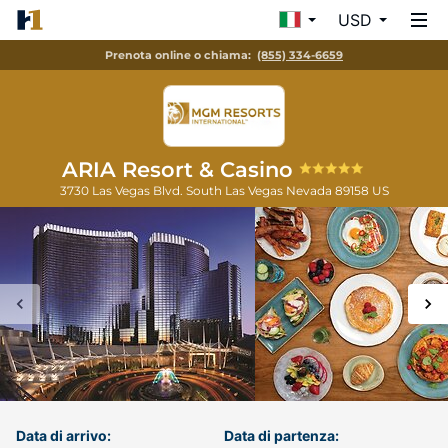
USD
Prenota online o chiama:
(855) 334-6659
ARIA Resort & Casino
3730 Las Vegas Blvd. South
Las Vegas
Nevada
89158
US
Data di arrivo:
Data di partenza: