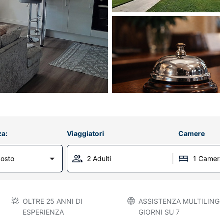
za:
Viaggiatori
Camere
osto
2 Adulti
1 Camer
OLTRE 25 ANNI DI
ASSISTENZA MULTILINGU
ESPERIENZA
GIORNI SU 7