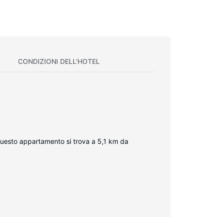
CONDIZIONI DELL'HOTEL
 Questo appartamento si trova a 5,1 km da
, puoi approfittare del balcone privato. In