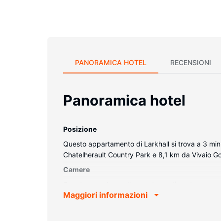
PANORAMICA HOTEL
RECENSIONI
Panoramica hotel
Posizione
Questo appartamento di Larkhall si trova a 3 minu
Chatelherault Country Park e 8,1 km da Vivaio G
Camere
Questo complesso di appartamenti vanta una cucin
Maggiori informazioni
camera potrai usufruire di il Wi-Fi gratuito. A tua
Altre attrattive