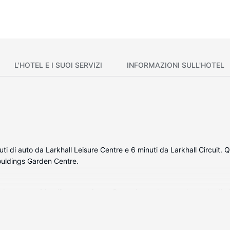
L'HOTEL E I SUOI SERVIZI
INFORMAZIONI SULL'HOTEL
ti di auto da Larkhall Leisure Centre e 6 minuti da Larkhall Circuit.
ouldings Garden Centre.
a con un frigorifero e un forno. Se vuoi prendere una boccata d'aria
 disposizione avrai anche un microonde e un bollitore elettrico.