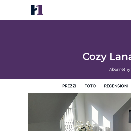
Cozy Lanarkshire Apartment With a View
Prezzi
Foto
Recensioni
Mappa
L'hotel e i suoi s
Cozy Lan
Abernethy
PREZZI
FOTO
RECENSIONI