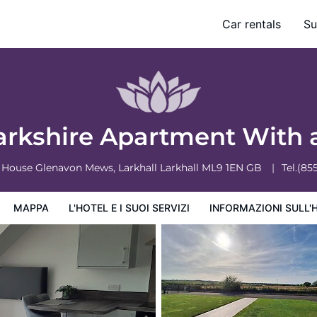
Car rentals
Su
ervizi
Informazioni sull'hotel
Condizioni dell'hotel
arkshire Apartment With 
 House Glenavon Mews, Larkhall
Larkhall
ML9 1EN
GB
Tel.
(85
MAPPA
L'HOTEL E I SUOI SERVIZI
INFORMAZIONI SULL'