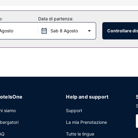
o:
Data di partenza:
Agosto
Sab 8 Agosto
Controllare di
otelsOne
Help and support
S
hi siamo
Support
lbergatori
La mia Prenotazione
AQ
Tutte le lingue