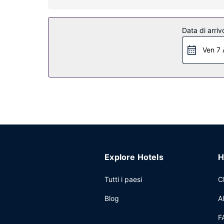
Il un parcheggio gratuito è disponibile in loco.
Data di arriv
Ven 7 
Explore Hotels
H
Tutti i paesi
C
Blog
A
F