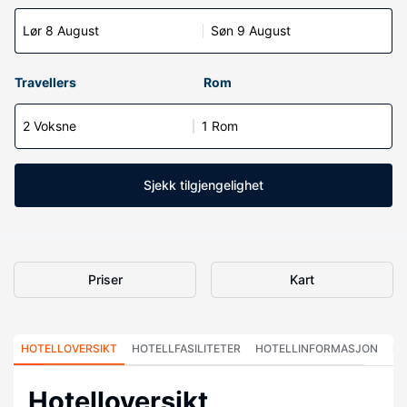
Lør 8 August
Søn 9 August
Travellers
Rom
2 Voksne
1 Rom
Sjekk tilgjengelighet
Priser
Kart
HOTELLOVERSIKT
HOTELLFASILITETER
HOTELLINFORMASJON
HO
Hotelloversikt