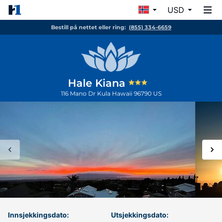
USD
Bestill på nettet eller ring:
(855) 334-6659
Hale Kiana
116 Mano Dr
Kula
Hawaii
96790
US
Innsjekkingsdato:
Utsjekkingsdato: