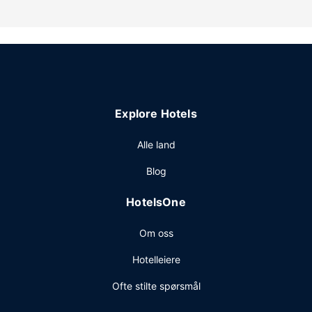
Gjestene tilbys ubetjent parkering (inkludert) på stedet.
Explore Hotels
Alle land
Blog
HotelsOne
Om oss
Hotelleiere
Ofte stilte spørsmål