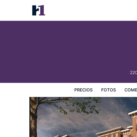
The Heathman Hotel
Precios
Fotos
Comentarios
Mapa
Servicios
I
220
PRECIOS
FOTOS
COME