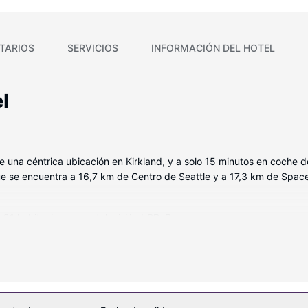
TARIOS
SERVICIOS
INFORMACIÓN DEL HOTEL
l
de una céntrica ubicación en Kirkland, y a solo 15 minutos en coche 
ue se encuentra a 16,7 km de Centro de Seattle y a 17,3 km de Spac
as 91 habitaciones con televisión LCD. Descansa como nunca en un
un televisor con canales digitales y conexión a Internet por cable y 
e personal de diseño y secadores de pelo.
as ofrecidas, que incluyen gimnasio y bicicletas de alquiler. Encontra
n de bodas.