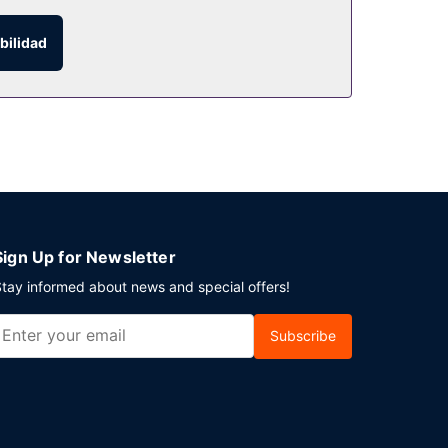
bilidad
abitaciones con horario limitado. El desayuno
 horario es de 08:00 a 13:00.
posición. ¿Estás organizando un evento en
s de reuniones.
Sign Up for Newsletter
tay informed about news and special offers!
Subscribe