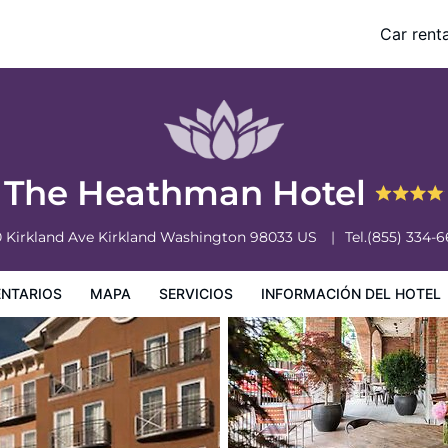
Car renta
nformación del hotel
Condiciones especiales
The Heathman Hotel
 Kirkland Ave
Kirkland
Washington
98033
US
Tel.
(855) 334-
NTARIOS
MAPA
SERVICIOS
INFORMACIÓN DEL HOTEL