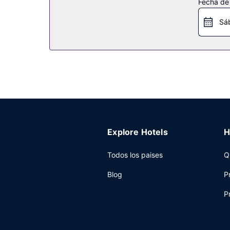
Fecha de
Restaurante
Sá
Toma algo de cocina local en Hearth, restaurante
completo, con un coste adicional, se ofrece de l
Otros servicios
Tendrás conexión a Internet por cable gratis, un
Kirkland? En este hotel tienes a tu disposición 
Explore Hotels
H
Todos los paises
Q
Blog
P
P