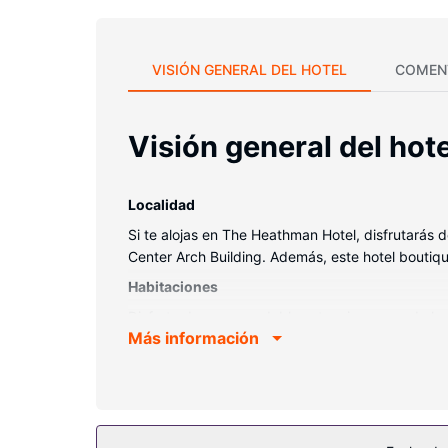
VISIÓN GENERAL DEL HOTEL
COMEN
Visión general del hote
Localidad
Si te alojas en The Heathman Hotel, disfrutarás 
Center Arch Building. Además, este hotel boutiq
Habitaciones
Disfruta de una agradable estancia en una de l
Más información
alta calidad. Para los momentos de ocio, tendrás 
combinadas está provisto de artículos de higien
Servicios hotel
Elige entre las numerosas instalaciones recreativ
servicios de conserjería y servicio de celebració