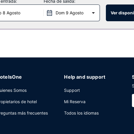
 entrada:
Fecha de salida:
b 8 Agosto
Dom 9 Agosto
Ver disponi
 con un bar o lounge, aunque también puedes llamar al servicio de h
unes a viernes de 07:00 a 13:00, mientras que los fines de semana el
 centro de negocios y un servicio de recepción las 24 horas a tu dis
232 metros cuadrados de espacio con zona para conferencias y 7 sala
otelsOne
Help and support
S
uienes Somos
Support
ropietarios de hotel
Mi Reserva
reguntas más frecuentes
Todos los idiomas