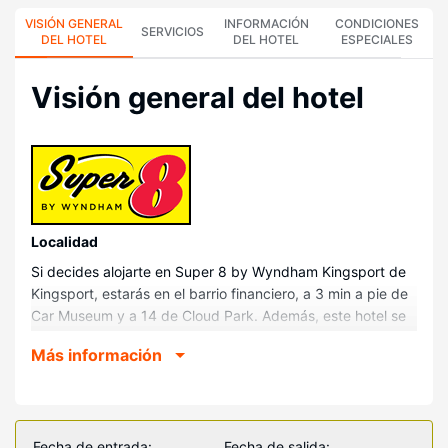
VISIÓN GENERAL
INFORMACIÓN
CONDICIONES
SERVICIOS
DEL HOTEL
DEL HOTEL
ESPECIALES
Visión general del hotel
Localidad
Si decides alojarte en Super 8 by Wyndham Kingsport de
Kingsport, estarás en el barrio financiero, a 3 min a pie de
Car Museum y a 14 de Cloud Park. Además, este hotel se
encuentra a 1,4 km de Kingsport Carousel & Park y a 2 km
Más información
de Kingsport Fine Arts Center.
Habitaciones
Te sentirás como en tu propia casa en cualquiera de las 51
habitaciones con frigorífico y microondas. La conexión wifi
Fecha de entrada:
Fecha de salida: