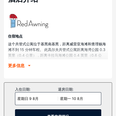
住宿地点
这个共管式公寓位于基黑南基黑，距离威雷亚海滩和查理杨海
滩不到 15 分钟车程。 此高尔夫共管式公寓距离海湾公园 0.3
英里（0.4 公里），距离卡拉马海滩公园 0.4 英里（0.6 公
里）。
更多信息
客房
您的共管式公寓提供冰箱和智能电视，让您可以尽情放松享
受。提供免费无线网络，方便您与朋友保持联系。便利服务设
施包括茶具/咖啡用具和洗衣机，并可根据要求提供婴儿床（额
入住日期:
退房日期:
外收费）。
星期日 9 8月
星期一 10 8月
物业设施
您可利用酒店的按摩慰劳一下自己，或者享受室外网球场等度
假设施。