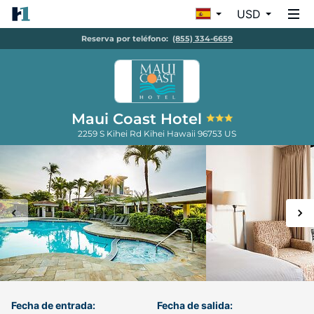
USD
Reserva por teléfono:
(855) 334-6659
Maui Coast Hotel
2259 S Kihei Rd
Kihei
Hawaii
96753
US
Fecha de entrada:
Fecha de salida: