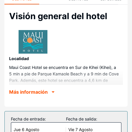
Visión general del hotel
Localidad
Maui Coast Hotel se encuentra en Sur de Kihei (Kihei), a
5 min a pie de Parque Kamaole Beach y a 9 min de Cove
Park. Además, este hotel se encuentra a 4,6 km de
Tiendas de Wailea y a 5,4 km de Playa Wailea.
Más información
Habitaciones
Te sentirás como en tu propia casa en cualquiera de las
427 habitaciones con frigorífico y microondas. Las camas
cuentan con colchones con una capa de acolchado
Fecha de entrada:
Fecha de salida:
adicional y ropa de cama de alta calidad para descansar
Jue 6 Agosto
Vie 7 Agosto
plácidamente. Las habitaciones disponen de terraza de