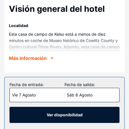
Visión general del hotel
Localidad
Esta casa de campo de Kelso está a menos de diez
minutos en coche de Museo histórico de Cowlitz County y
Centro cultural Three Rivers. Además, esta casa de campo
se encuentra a 7,6 km de Regal Three Rivers Mall y a
Más información
8,4 km de Triangle Bowl.
Habitaciones
Regálate una estancia fantástica en esta casa de campo
donde, además de aire acondicionado, tendrás una
Fecha de entrada:
Fecha de salida:
chimenea. Por su parte, la cocina cuenta con horno, placa
Vie 7 Agosto
Sáb 8 Agosto
de cocina y con microondas.
Otros servicios
Hay un aparcamiento sin asistencia gratuito disponible.
Ver disponibilidad