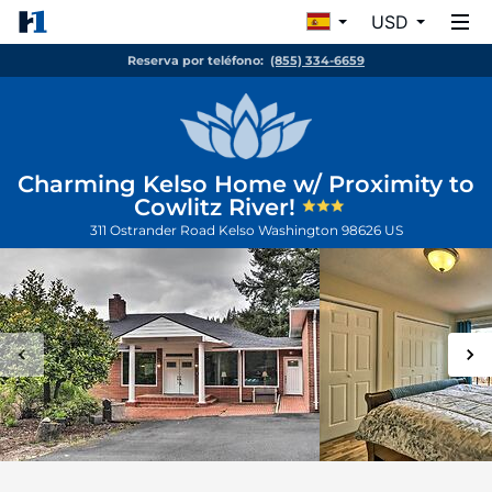
USD
Reserva por teléfono:
(855) 334-6659
Charming Kelso Home w/ Proximity to
Cowlitz River!
311 Ostrander Road
Kelso
Washington
98626
US