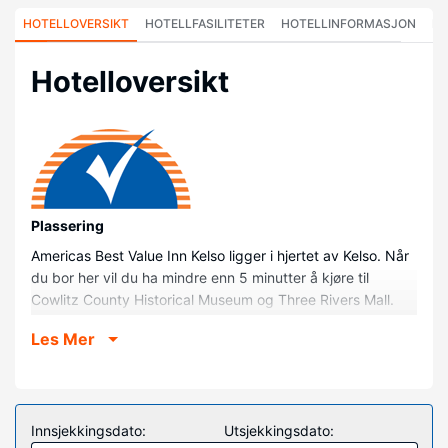
HOTELLOVERSIKT
HOTELLFASILITETER
HOTELLINFORMASJON
HO
Hotelloversikt
Plassering
Americas Best Value Inn Kelso ligger i hjertet av Kelso. Når
du bor her vil du ha mindre enn 5 minutter å kjøre til
Cowlitz County Historical Museum og Three Rivers Mall.
Dette motellet ligger 1,1 mi (1,8 km) unna Regal Three
Les Mer
Rivers Mall og 1,3 mi (2,1 km) unna Triangle Bowl.
Rom
Føl deg som hjemme i et av de 51 aircondition-avkjølte
gjesterommene som også har LCD-TV. Du kan holde deg
Innsjekkingsdato:
Utsjekkingsdato:
oppdatert med wi-fi (inkludert) på rommet, og