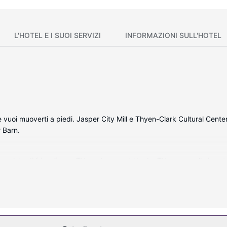
L'HOTEL E I SUOI SERVIZI
INFORMAZIONI SULL'HOTEL
e vuoi muoverti a piedi. Jasper City Mill e Thyen-Clark Cultural Cente
 Barn.
omplete di frigorifero e TV a schermo piatto. La TV con canali via satel
 cortesia gratuiti e asciugacapelli. I comfort includono scrivanie, sa
mma di servizi ricreativi, che includono una piscina coperta e una pale