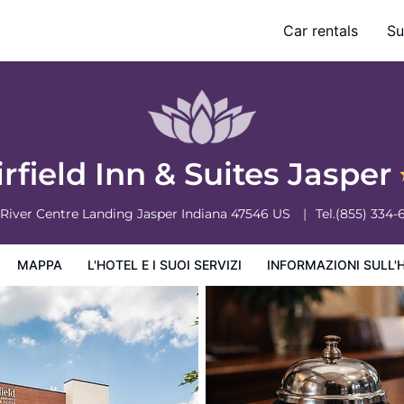
Car rentals
Su
ervizi
Informazioni sull'hotel
Condizioni dell'hotel
irfield Inn & Suites Jasper
 River Centre Landing
Jasper
Indiana
47546
US
Tel.
(855) 334-
MAPPA
L'HOTEL E I SUOI SERVIZI
INFORMAZIONI SULL'