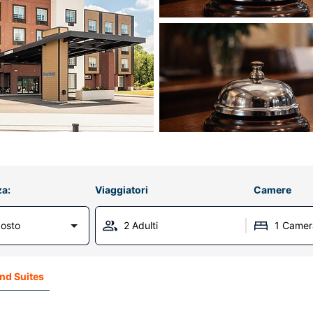
za:
Viaggiatori
Camere
osto
2 Adulti
1 Camer
and Suites