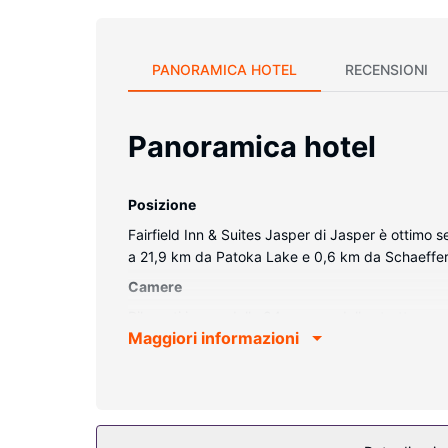
PANORAMICA HOTEL
RECENSIONI
Panoramica hotel
Posizione
Fairfield Inn & Suites Jasper di Jasper è ottimo s
a 21,9 km da Patoka Lake e 0,6 km da Schaeffer
Camere
Rilassati in una delle 84 camere della struttura, c
Maggiori informazioni
bagno in camera dispone di vasca o doccia, set di
gratuite.
Attrattive della proprietà
Il divertimento è assicurato grazie ad un'ampia ga
Wi-Fi gratuito e un'area picnic.