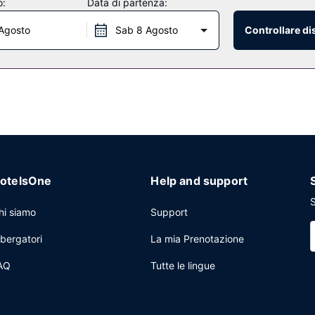
o:
Data di partenza:
Agosto
Sab 8 Agosto
Controllare di
t. La colazione a buffet è servita gratuitamente dalle ore 06:00 alle or
eloce e check-out veloce. Il un parcheggio gratuito è disponibile in lo
otelsOne
Help and support
S
hi siamo
Support
lbergatori
La mia Prenotazione
AQ
Tutte le lingue