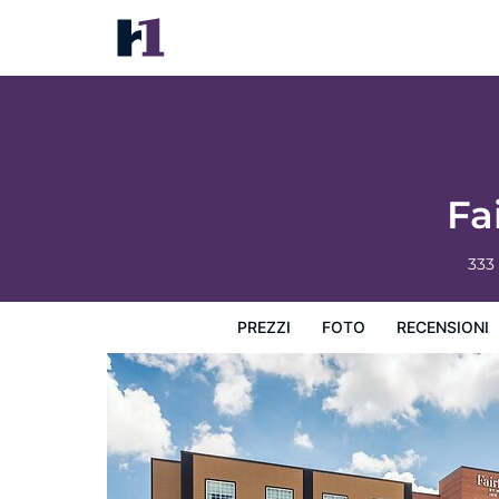
Fairfield Inn & Suites Jasper
Prezzi
Foto
Recensioni
Mappa
L'hotel e i suoi s
Fa
333
PREZZI
FOTO
RECENSIONI