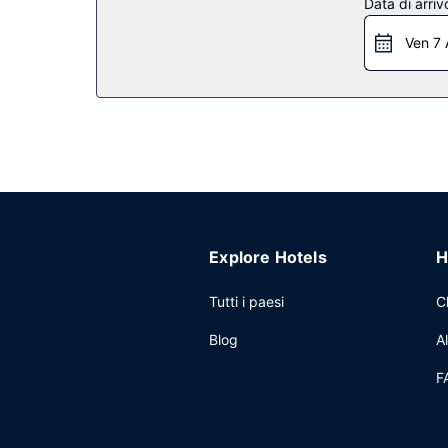
Data di arriv
Ristorante
Ven 7 
Fairfield Inn & Suites Jasper include un minimarke
ore 09:30 nel fine settimana.
Altre attrattive
Potrai usufruire di un business center, check-in v
Explore Hotels
H
Tutti i paesi
C
Blog
A
F