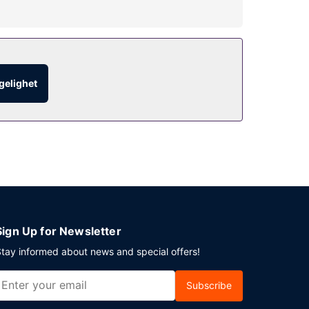
cierge-tjenester, barnepass (mot betaling) og et
ngelighet
u kan også slappe av på rommet og benytte deg av
. Koble av med noe godt å drikke i en av stedets
Sign Up for Newsletter
tay informed about news and special offers!
Subscribe