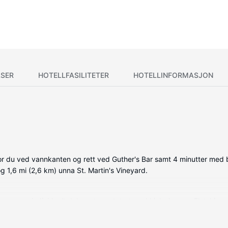
SER
HOTELLFASILITETER
HOTELLINFORMASJON
bor du ved vannkanten og rett ved Guther's Bar samt 4 minutter med bi
og 1,6 mi (2,6 km) unna St. Martin's Vineyard.
 som er individuelt dekorert og utstyrt med kjøleskap og Flatskjer
ikret med digital-TV. Rommene har privat bad med kombinert dusj/b
 safe og skrivebord.