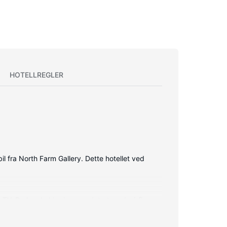
HOTELLREGLER
l fra North Farm Gallery. Dette hotellet ved
m-TV. Du kan holde deg oppdatert med wi-fi
adekar, dype avslapningsbadekar og