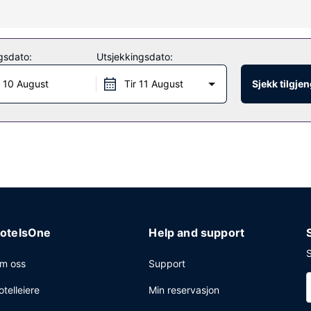
te av fasiliteter som wi-fi (inkludert). Dette hotellet tilbyr også con
ene i nærheten med overnattingsstedets buss (mot et tillegg).
gsdato:
Utsjekkingsdato:
 10 August
Tir 11 August
Sjekk tilgje
 ved stranden, hvor du kan spise utendørs med utsikt over hagen. D
 andre gjester - her tilbys alle gjester mottakelse (inkludert) daglig
ra kl. 08.00 til kl. 10.00 mot et tillegg.
enter, aviser i lobbyen (inkludert) og renseri-/vaskeritjenester.
otelsOne
Help and support
S
m oss
Support
otelleiere
Min reservasjon