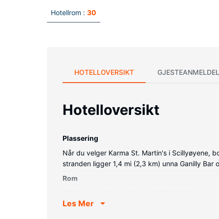
Hotellrom :
30
HOTELLOVERSIKT
GJESTEANMELDEL
Hotelloversikt
Plassering
Når du velger Karma St. Martin's i Scillyøyene, 
stranden ligger 1,4 mi (2,3 km) unna Ganilly Bar 
Rom
Føl deg som hjemme i et av de 30 gjesterommene,
Les Mer
(inkludert) på rommet, og underholdningen er s
designertoalettartikler. Rommet har telefon, samt