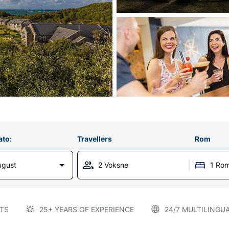
ato:
Travellers
Rom
ugust
2 Voksne
1 Ro
TS
25+ YEARS OF EXPERIENCE
24/7 MULTILINGU