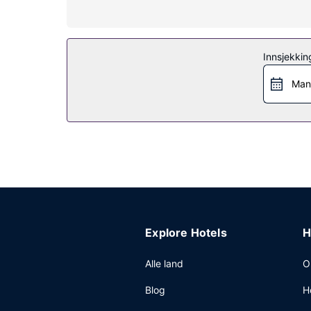
Fasiliteter på eiendommen
Nyt utsikten fra en terrasse og en hage og dra nyt
spillrom. Det enkelt å komme seg til severdighet
Innsjekkin
Restaurant
Man
Ta deg noe å spise i dette hotellets restaurant
romservice (på fastsatte tidspunkter). Mingle med
2 barer/lounger. Ferdiglaget frokost tilbys daglig f
Andre fasiliteter
Gjester har tilgang til blant annet et forretningss
Explore Hotels
H
Alle land
O
Blog
H