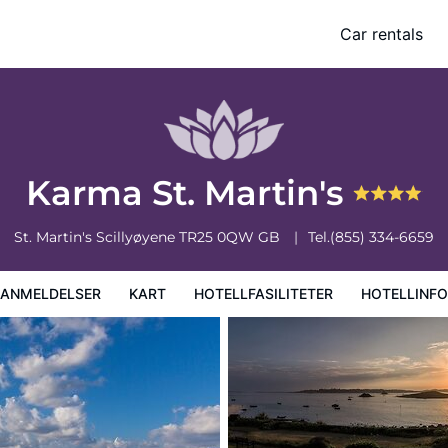
Car rentals
iteter
Hotellinformasjon
Hotellregler
Karma St. Martin's
St. Martin's
Scillyøyene
TR25 0QW
GB
Tel.
(855) 334-6659
EANMELDELSER
KART
HOTELLFASILITETER
HOTELLINF