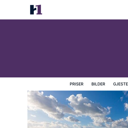
Karma St. Martin's
Priser
Bilder
Gjesteanmeldelser
Kart
Hotellfasil
PRISER
BILDER
GJEST