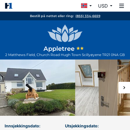
USD
Bestill på nettet eller ring:
(855) 334-6659
Appletree
2 Matthews Field, Church Road Hugh Town
Scillyøyene
TR21 0NA
GB
Innsjekkingsdato:
Utsjekkingsdato: