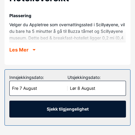
Plassering
Velger du Appletree som overnattingssted i Scillyøyene, vil
du bare ha 5 minutter å gå til Buzza tårnet og Scillyøyene
museum. Dette bed & breakfast-hotellet ligger 0,2 mi (0,4
km) unna Town Beach og 0,2 mi (0,4 km) unna Porth
Les Mer
Mellon.
Rom
Føl deg som hjemme i et av de 2 gjesterommene.
Innsjekkingsdato:
Utsjekkingsdato:
Fasiliteter på eiendommen
Dette bed & breakfast-hotellet er et røykfritt
Fre 7 August
Lør 8 August
overnattingssted som tilbyr snorkling i nærheten.
Sjekk tilgjengelighet