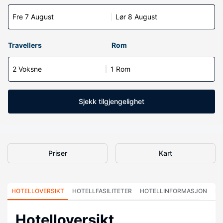
Fre 7 August
Lør 8 August
Travellers
Rom
2 Voksne
1 Rom
Sjekk tilgjengelighet
Priser
Kart
HOTELLOVERSIKT
HOTELLFASILITETER
HOTELLINFORMASJON
HO
Hotelloversikt