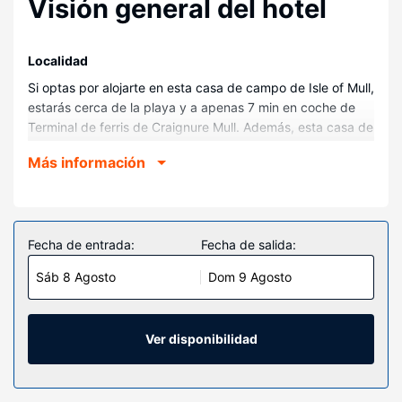
Visión general del hotel
Localidad
Si optas por alojarte en esta casa de campo de Isle of Mull,
estarás cerca de la playa y a apenas 7 min en coche de
Terminal de ferris de Craignure Mull. Además, esta casa de
campo se encuentra a 5,5 km de Lochaline Ferry Terminal
Más información
y a 12,5 km de Lochan Lub an Arbhair.
Habitaciones
Regálate una estancia fantástica en esta casa de campo
cuya decoración es de lo más original y donde tendrás una
Fecha de entrada:
Fecha de salida:
cocina, perfectamente equipada con placa de cocina y
Sáb 8 Agosto
Dom 9 Agosto
microondas. Además de poder mantenerte al día gracias a
la conexión wifi gratis, también podrás usar un reproductor
de DVD.
Ver disponibilidad
Servicios hotel
Con una bañera de hidromasaje y muchas otras
instalaciones recreativas a tu disposición, no te quedará ni