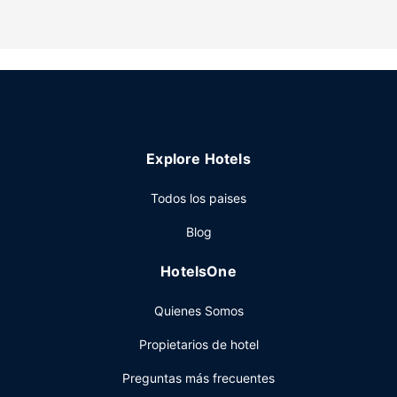
un minuto libre. Tienes también jardín donde sentarte a
contemplar el paisaje.
Otros servicios
Hay un aparcamiento sin asistencia gratuito disponible.
Explore Hotels
Todos los paises
Blog
HotelsOne
Quienes Somos
Propietarios de hotel
Preguntas más frecuentes