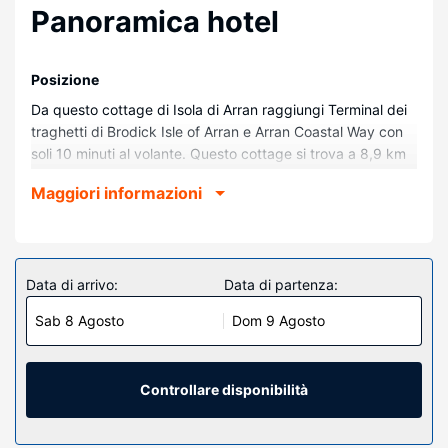
Panoramica hotel
Posizione
Da questo cottage di Isola di Arran raggiungi Terminal dei
traghetti di Brodick Isle of Arran e Arran Coastal Way con
soli 10 minuti al volante. Questo cottage si trova a 8,9 km
da Arran Heritage Museum (Museo) e 10 km da Arran
Maggiori informazioni
Aromatics.
Camere
Questo cottage con stile personalizzato vanta una cucina
e molto altro ancora. In camera potrai usufruire di il Wi-Fi
Data di arrivo:
Data di partenza:
gratuito. A tua disposizione avrai anche un frigorifero e un
Sab 8 Agosto
Dom 9 Agosto
bollitore elettrico.
Attrattive della proprietà
Avrai a disposizione un giardino da dove ammirare il
Controllare disponibilità
paesaggio, nonché il Wi-Fi gratuito.