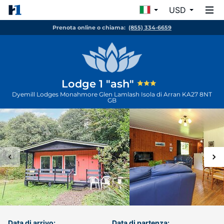
USD
Prenota online o chiama:
(855) 334-6659
Lodge 1 "ash"
Dyemill Lodges Monahmore Glen Lamlash
Isola di Arran
KA27 8NT
GB
Data di arrivo:
Data di partenza: