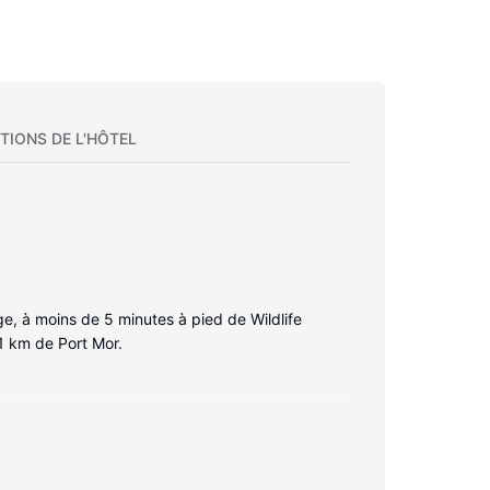
TIONS DE L'HÔTEL
ge, à moins de 5 minutes à pied de Wildlife
,1 km de Port Mor.
 profitez des nombreux équipements à votre
 lecteur de DVD assurent votre divertissement,
ces offerts par l'hébergement comprennent un
 des lits bébé (gratuits).