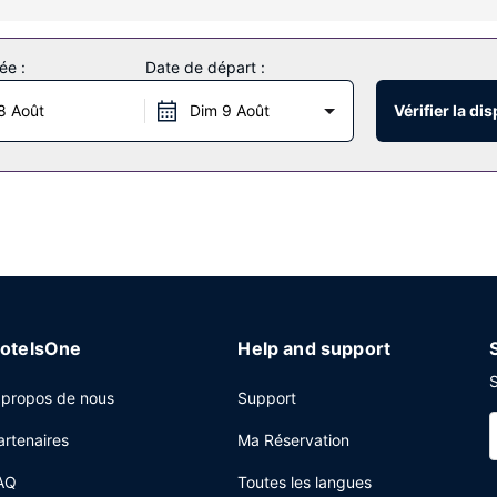
jardin.
ée :
Date de départ :
8 Août
Dim 9 Août
Vérifier la dis
e de l'hébergement.
otelsOne
Help and support
S
 propos de nous
Support
artenaires
Ma Réservation
AQ
Toutes les langues