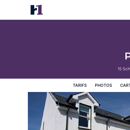
Port Charlotte Holidays
Tarifs
Photos
Carte
Équipements de l'hôtel
Inf
P
15 Sc
TARIFS
PHOTOS
CAR