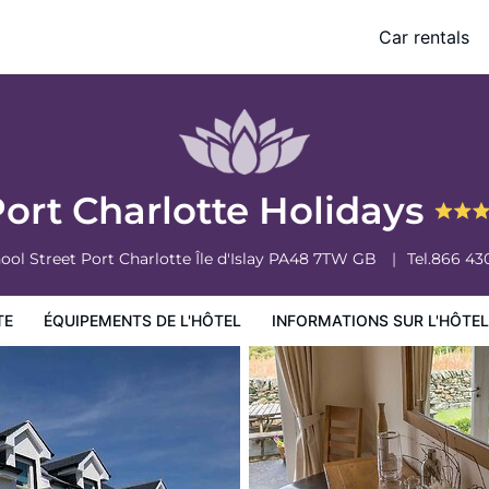
Car rentals
ormations sur l'hôtel
Conditions de l'hôtel
ort Charlotte Holidays
hool Street Port Charlotte
Île d'Islay
PA48 7TW
GB
Tel.
866 43
TE
ÉQUIPEMENTS DE L'HÔTEL
INFORMATIONS SUR L'HÔTEL