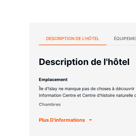
DESCRIPTION DE L'HÔTEL
ÉQUIPEME
Description de l'hôtel
Emplacement
Île d'Islay ne manque pas de choses à découvrir :
Information Centre et Centre d'histoire naturelle
Chambres
Passez un séjour comme il se doit dans une des
Plus D'informations
disposition, notamment une cuisine avec un grand
alors que l'accès Wi-Fi à Internet gratuit vous 
micro-ondes et une cafetière ou une bouilloire. 