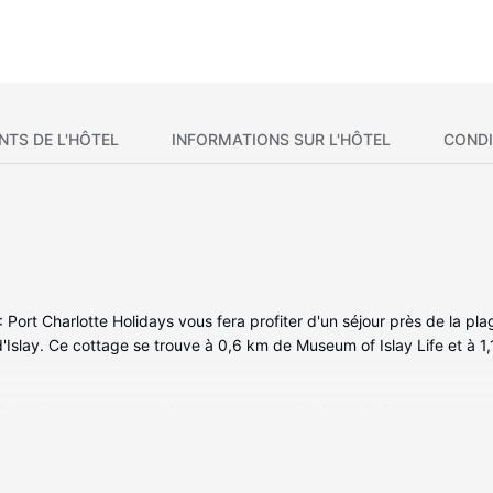
NTS DE L'HÔTEL
INFORMATIONS SUR L'HÔTEL
CONDI
 Port Charlotte Holidays vous fera profiter d'un séjour près de la pla
 d'Islay. Ce cottage se trouve à 0,6 km de Museum of Islay Life et à 1
 5 chambres avec une décoration personnalisée de l'hébergement et
 réfrigérateur/congélateur et four. Une télévision à écran plat et un
permet de rester en contact avec le monde. Les équipements et servi
D'autres services et équipements sont fournis sur demande, notamment