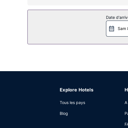
Les services sur place
Profitez de la vue qui vous est offerte depuis un 
Date d'arriv
Autres services
Sam 
Un parking gratuit est disponible dans l'enceint
Explore Hotels
H
Tous les pays
A
Blog
P
F