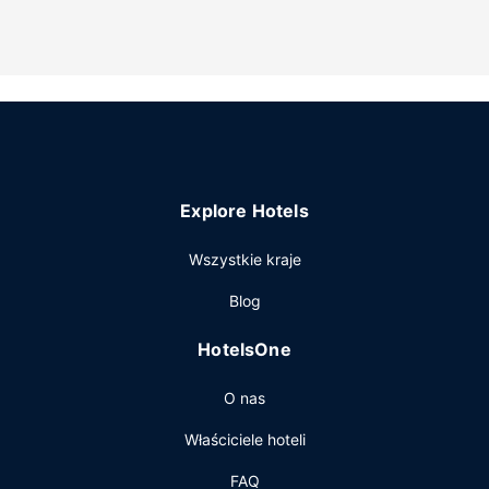
Udogodnienia w obiekcie
Do pokoju przylega ogród, z którego roztacza się piękny
widok.
Pozostałe udogodnienia
Udogodnienia na miejscu to bezpłatne parkowanie
samodzielne.
Explore Hotels
Wszystkie kraje
Blog
HotelsOne
O nas
Właściciele hoteli
FAQ