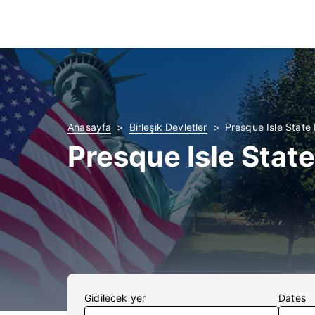
Anasayfa
Birleşik Devletler
Presque Isle State 
Presque Isle State
Gidilecek yer
Dates