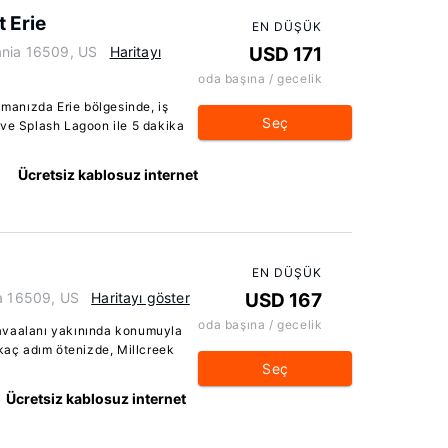
t Erie
EN DÜŞÜK
ania 16509, US
Haritayı
USD 171
oda başına / gecelik
amanızda Erie bölgesinde, iş
Seç
 ve Splash Lagoon ile 5 dakika
Ücretsiz kablosuz internet
EN DÜŞÜK
ia 16509, US
Haritayı göster
USD 167
oda başına / gecelik
avaalanı yakınında konumuyla
rkaç adım ötenizde, Millcreek
Seç
Ücretsiz kablosuz internet