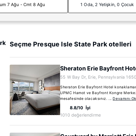
um 7 Ağu - Cmt 8 Ağu
1 Oda, 2 Yetişkin, 0 Çocuk
ark
Seçme Presque Isle State Park otelleri
Sheraton Erie Bayfront Hot
55 W Bay Dr, Erie, Pennsylvania 165
Sheraton Erie Bayfront Hotel konaklama
UPMC Hamot ve Bayfront Kongre Merkezi
mesafesinde olacaksınız. ...
Devamını O
8.8/10
İyi
1010 değerlendirme