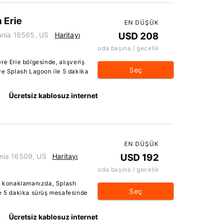
 Erie
EN DÜŞÜK
ania 16565, US
Haritayı
USD 208
oda başına / gecelik
re Erie bölgesinde, alışveriş
Seç
ve Splash Lagoon ile 5 dakika
Ücretsiz kablosuz internet
EN DÜŞÜK
nia 16509, US
Haritayı
USD 192
oda başına / gecelik
HG konaklamanızda, Splash
Seç
le 5 dakika sürüş mesafesinde
Ücretsiz kablosuz internet