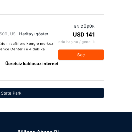
EN DÜŞÜK
6509, US
Haritayı göster
USD 141
oda başına / gecelik
Erie misafirlere kongre merkezi
ence Center ile 4 dakika
Seç
Ücretsiz kablosuz internet
e State Park
Bültene Abone Ol