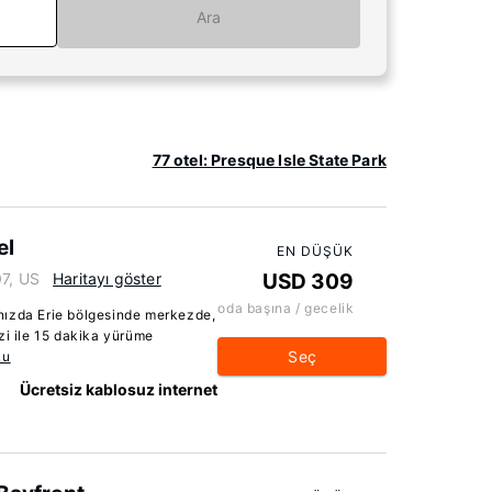
Ara
77 otel: Presque Isle State Park
el
EN DÜŞÜK
07, US
Haritayı göster
USD 309
oda başına / gecelik
nızda Erie bölgesinde merkezde,
 ile 15 dakika yürüme
Seç
ku
Ücretsiz kablosuz internet