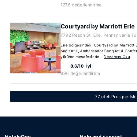
1276 değerlendirme
Courtyard by Marriott Erie
7792 Peach St, Erie, Pennsylvania 1
Erie bölgesindeki Courtyard by Marriott 
bağlantılı, Ambassador Banquet & Confer
yürüme mesafesinde...
Devamını Oku
8.6/10
İyi
996 değerlendirme
77 otel: Presque Isl
HotelsOne
Help and support