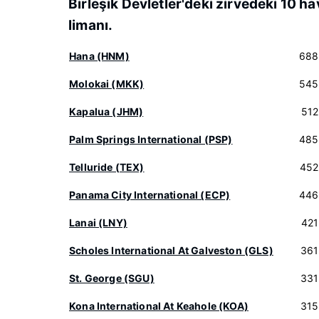
Birleşik Devletler'deki zirvedeki 10 ha
limanı.
Hana (HNM)
688
Molokai (MKK)
545
Kapalua (JHM)
512
Palm Springs International (PSP)
485
Telluride (TEX)
452
Panama City International (ECP)
446
Lanai (LNY)
421
Scholes International At Galveston (GLS)
361
St. George (SGU)
331
Kona International At Keahole (KOA)
315