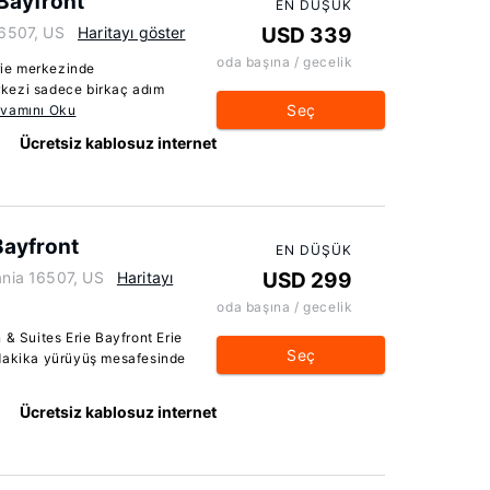
 Bayfront
EN DÜŞÜK
16507, US
Haritayı göster
USD 339
oda başına / gecelik
Erie merkezinde
kezi sadece birkaç adım
Seç
vamını Oku
Ücretsiz kablosuz internet
Bayfront
EN DÜŞÜK
vania 16507, US
Haritayı
USD 299
oda başına / gecelik
 & Suites Erie Bayfront Erie
Seç
 dakika yürüyüş mesafesinde
Ücretsiz kablosuz internet