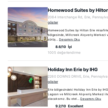
Homewood Suites by Hilton
2084 Interchange Rd, Erie, Pennsylv
göster
Homewood Suites by Hilton Erie misafirle
bölgesinde, Millcreek Alışveriş Merkezi 
sürüş...
Devamını Oku
8.6/10
İyi
1005 değerlendirme
Holiday Inn Erie by IHG
2260 DOWNS DRIVE, Erie, Pennsylva
göster
Erie bölgesindeki Holiday Inn Erie by I
Lagoon ve Millcreek Alışveriş Merkezi i
olacaksınız. Bu otel...
Devamını Oku
9.2/10
Excellent