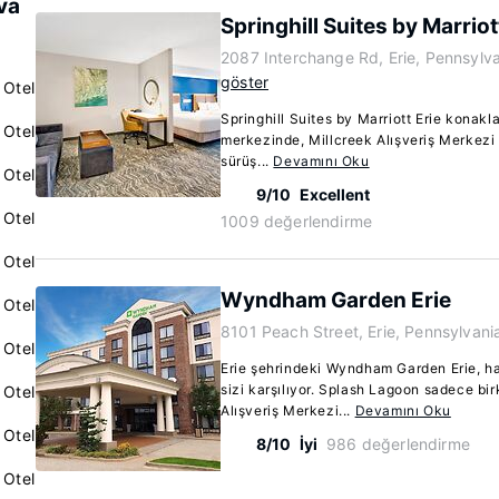
va
Springhill Suites by Marriot
2087 Interchange Rd, Erie, Pennsylv
göster
 Otel
Springhill Suites by Marriott Erie konakl
 Otel
merkezinde, Millcreek Alışveriş Merkezi
sürüş...
Devamını Oku
 Otel
9/10
Excellent
 Otel
1009 değerlendirme
 Otel
Wyndham Garden Erie
 Otel
8101 Peach Street, Erie, Pennsylvan
 Otel
Erie şehrindeki Wyndham Garden Erie, h
sizi karşılıyor. Splash Lagoon sadece bi
 Otel
Alışveriş Merkezi...
Devamını Oku
 Otel
8/10
İyi
986 değerlendirme
 Otel