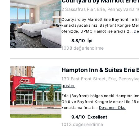
Courtyard by Marriott Erie
2 Sassafras Pier, Erie, Pennsylvania 
Courtyard by Marriott Erie Bayfront ile 
konaklayacaksınız. Bayfront Kongre Mer
ötenizde, UPMC Hamot ise araçla 2...
De
8.8/10
İyi
1008 değerlendirme
Hampton Inn & Suites Erie 
130 East Front Street, Erie, Pennsyl
göster
Erie (Bayfront) bölgesindeki Hampton Inn
Gölü ve Bayfront Kongre Merkezi ile 15
konaklama fırsatı...
Devamını Oku
9.4/10
Excellent
1013 değerlendirme