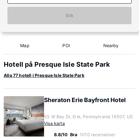
Sök
Map
POI
Nearby
Hotell på Presque Isle State Park
Alla 77 hotell i Presque Isle State Park
Sheraton Erie Bayfront Hotel
55 W Bay Dr, Erie, Pennsylvania 16507, US
Visa karta
8.8/10
Bra
1010 recensioner