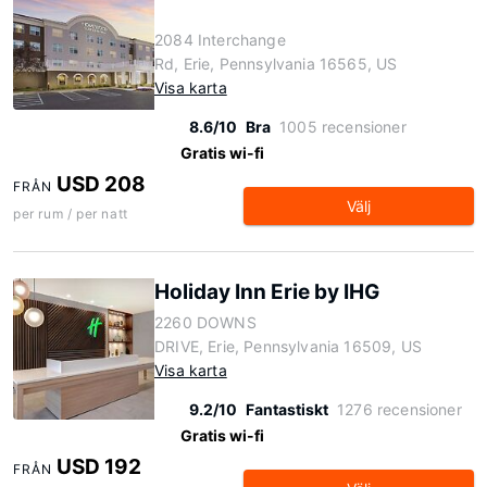
2084 Interchange
Rd, Erie, Pennsylvania 16565, US
Visa karta
8.6/10
Bra
1005 recensioner
Gratis wi-fi
USD 208
FRÅN
Välj
per rum / per natt
Holiday Inn Erie by IHG
2260 DOWNS
DRIVE, Erie, Pennsylvania 16509, US
Visa karta
9.2/10
Fantastiskt
1276 recensioner
Gratis wi-fi
USD 192
FRÅN