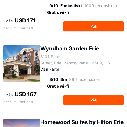
9/10
Fantastiskt
1009 recensioner
Gratis wi-fi
USD 171
FRÅN
Välj
per rum / per natt
Wyndham Garden Erie
8101 Peach
Street, Erie, Pennsylvania 16509, US
Visa karta
8/10
Bra
986 recensioner
Gratis wi-fi
USD 167
FRÅN
Välj
per rum / per natt
Homewood Suites by Hilton Erie