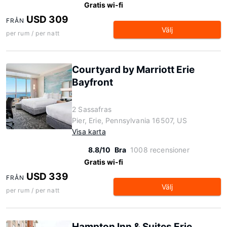
Gratis wi-fi
USD 309
FRÅN
Välj
per rum / per natt
Courtyard by Marriott Erie
Bayfront
2 Sassafras
Pier, Erie, Pennsylvania 16507, US
Visa karta
8.8/10
Bra
1008 recensioner
Gratis wi-fi
USD 339
FRÅN
Välj
per rum / per natt
Hampton Inn & Suites Erie