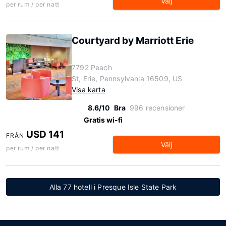
Välj
per rum / per natt
Courtyard by Marriott Erie
7792 Peach
St, Erie, Pennsylvania 16509, US
Visa karta
8.6/10
Bra
996 recensioner
Gratis wi-fi
USD 141
FRÅN
Välj
per rum / per natt
Alla 77 hotell i Presque Isle State Park