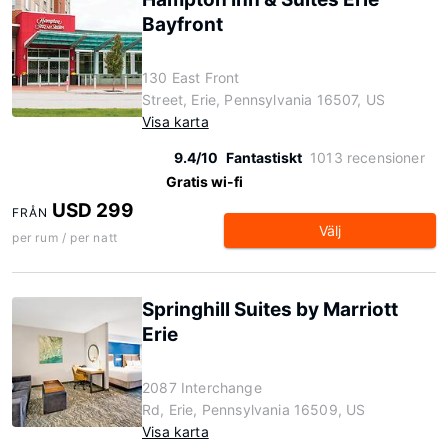
Bayfront
130 East Front
Street, Erie, Pennsylvania 16507, US
Visa karta
9.4/10
Fantastiskt
1013 recensioner
Gratis wi-fi
USD 299
FRÅN
Välj
per rum / per natt
Springhill Suites by Marriott
Erie
2087 Interchange
Rd, Erie, Pennsylvania 16509, US
Visa karta