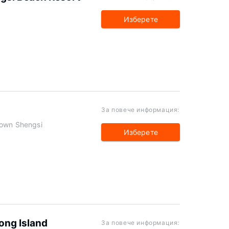
Изберете
За повече информация:
Town Shengsi
Изберете
long Island
За повече информация: