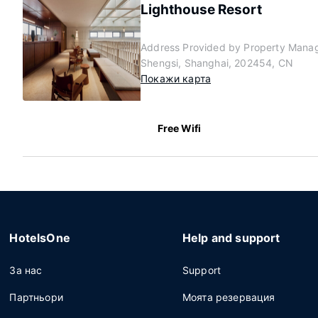
Lighthouse Resort
Address Provided by Property Mana
Shengsi, Shanghai, 202454, CN
Покажи карта
Free Wifi
HotelsOne
Help and support
За нас
Support
Партньори
Моята резервация