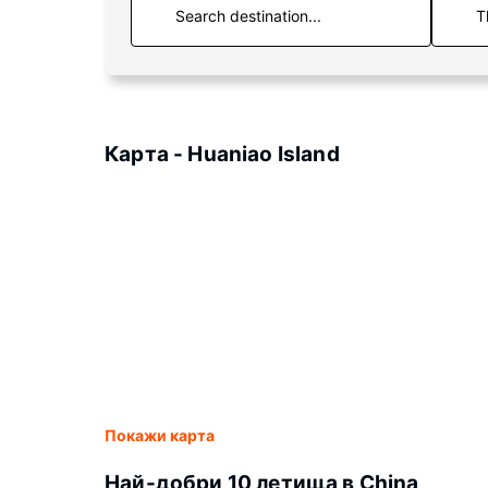
T
Карта - Huaniao Island
Покажи карта
Най-добри 10 летища в China