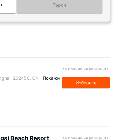
n
Търси
За повече информация:
hanghai, 202450, CN
Покажи
Изберете
si Beach Resort
За повече информация: