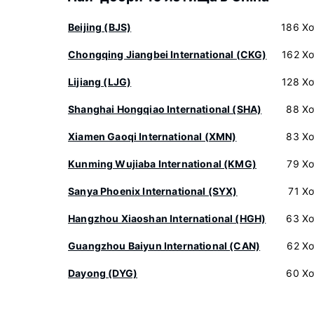
Beijing (BJS)
186 Хо
Chongqing Jiangbei International (CKG)
162 Х
Lijiang (LJG)
128 Х
Shanghai Hongqiao International (SHA)
88 Хо
Xiamen Gaoqi International (XMN)
83 Хо
Kunming Wujiaba International (KMG)
79 Х
Sanya Phoenix International (SYX)
71 Х
Hangzhou Xiaoshan International (HGH)
63 Хо
Guangzhou Baiyun International (CAN)
62 Х
Dayong (DYG)
60 Хо