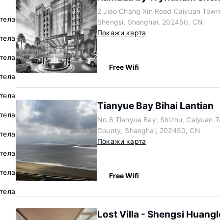
2 Jiao Chang Xin Road Caiyuan Town
тела
Shengsi, Shanghai, 202450, CN
Покажи карта
отела
отела
Free Wifi
тела
тела
Tianyue Bay Bihai Lantian
отела
No.6 Tianyue Bay, Shizhu, Caiyuan 
County, Shanghai, 202450, CN
отела
Покажи карта
тела
отела
Free Wifi
тела
Lost Villa - Shengsi Huang