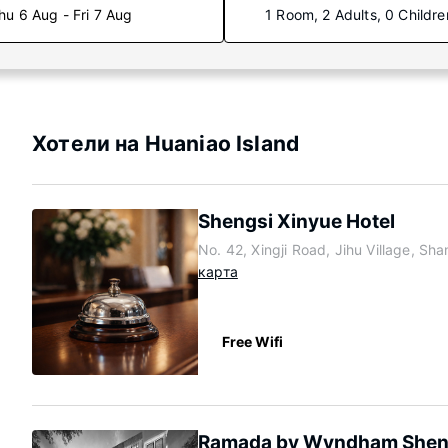
hu 6 Aug - Fri 7 Aug
1 Room, 2 Adults, 0 Childre
Хотели на Huaniao Island
Shengsi Xinyue Hotel
No. 42, Xingji Road, Jihu Village, S
карта
Free Wifi
Ramada by Wyndham Sheng