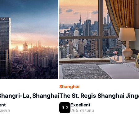
Shanghai
Shangri-La, Shanghai
The St. Regis Shanghai Jin
ent
Excellent
9.2
тзива
265 отзива