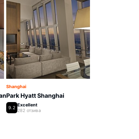
Shanghai
gan
Park Hyatt Shanghai
Excellent
9.2
282 отзива