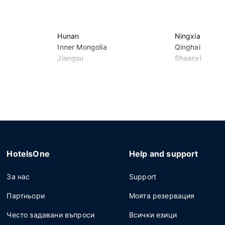
Hunan
Ningxia
Inner Mongolia
Qinghai
Jiangsu
Shaanxi
Jiangxi
Shandong
Jilin
Shanxi
Liaoning
Sichuan
HotelsOne
Help and support
За нас
Support
Партньори
Моята резервация
Често задавани въпроси
Всички езици