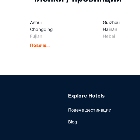
Anhui
Guizhou
Chongqing
Hainan
Fujian
Hebei
Gansu
Heilongjiang
Повече…
Guangdong
Henan
Guangxi
Hubei
Explore Hotels
Повече дестинации
Blog