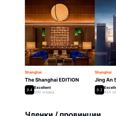
Shanghai
Shanghai
The Shanghai EDITION
Jing An 
Excellent
Excell
9.4
9.2
290 отзива
455 о
Членки / провинции