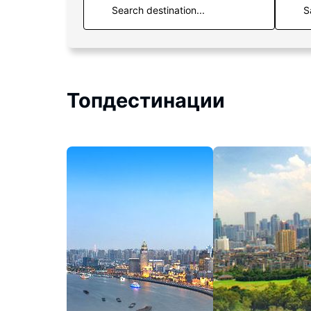
S
Топдестинации