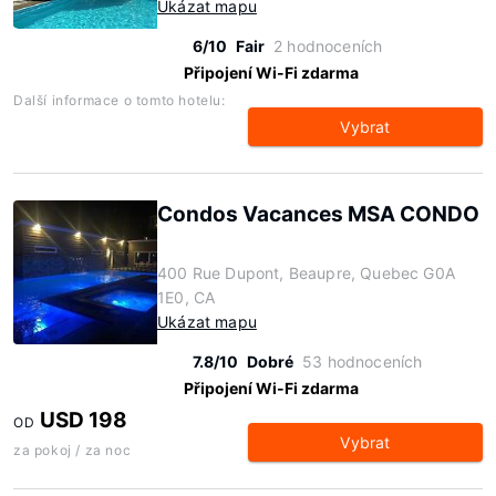
Ukázat mapu
6/10
Fair
2 hodnoceních
Připojení Wi-Fi zdarma
Další informace o tomto hotelu:
Vybrat
Condos Vacances MSA CONDO
400 Rue Dupont, Beaupre, Quebec G0A
1E0, CA
Ukázat mapu
7.8/10
Dobré
53 hodnoceních
Připojení Wi-Fi zdarma
USD 198
OD
Vybrat
za pokoj / za noc