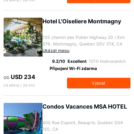
Hotel L'Oiseliere Montmagny
105 chemin des Poirier Highway 20 / Exit
376, Montmagny, Quebec G5V 3T4, CA
Ukázat mapu
9.2/10
Excellent
1010 hodnoceních
Připojení Wi-Fi zdarma
USD 234
OD
Vybrat
za pokoj / za noc
Condos Vacances MSA HOTEL
400 Rue Dupont, Beaupre, Quebec G0A
1E0, CA