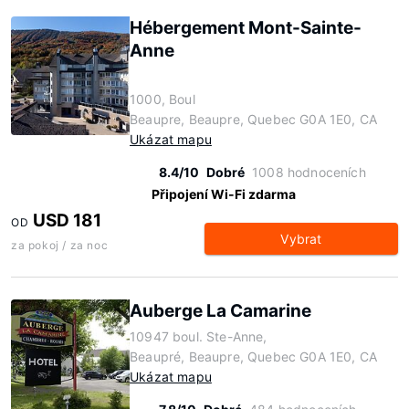
Hébergement Mont-Sainte-
Anne
1000, Boul
Beaupre, Beaupre, Quebec G0A 1E0, CA
Ukázat mapu
8.4/10
Dobré
1008 hodnoceních
Připojení Wi-Fi zdarma
USD 181
OD
Vybrat
za pokoj / za noc
Auberge La Camarine
10947 boul. Ste-Anne,
Beaupré, Beaupre, Quebec G0A 1E0, CA
Ukázat mapu