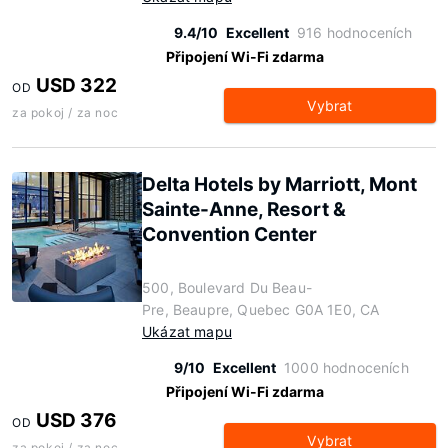
9.4/10
Excellent
916 hodnoceních
Připojení Wi-Fi zdarma
USD 322
OD
Vybrat
za pokoj / za noc
Delta Hotels by Marriott, Mont
Sainte-Anne, Resort &
Convention Center
500, Boulevard Du Beau-
Pre, Beaupre, Quebec G0A 1E0, CA
Ukázat mapu
9/10
Excellent
1000 hodnoceních
Připojení Wi-Fi zdarma
USD 376
OD
Vybrat
za pokoj / za noc