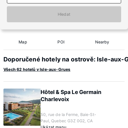
Hledat
Map
POI
Nearby
Doporučené hotely na ostrově: Isle-aux-
Všech 62 hotelů v Isle-aux-Grues
Hôtel & Spa Le Germain
Charlevoix
50, rue de la Ferme, Baie-St-
Paul, Quebec G3Z 0G2, CA
Ukázat mapu