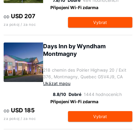
7.8/10
Dobré
484 hodnoceních
Připojení Wi-Fi zdarma
USD 207
OD
Vybrat
za pokoj / za noc
Days Inn by Wyndham
Montmagny
218 chemin des Poirier Highway 20 / Exit
376, Montmagny, Quebec G5V4J9, CA
Ukázat mapu
8.8/10
Dobré
1444 hodnoceních
Připojení Wi-Fi zdarma
USD 185
OD
Vybrat
za pokoj / za noc