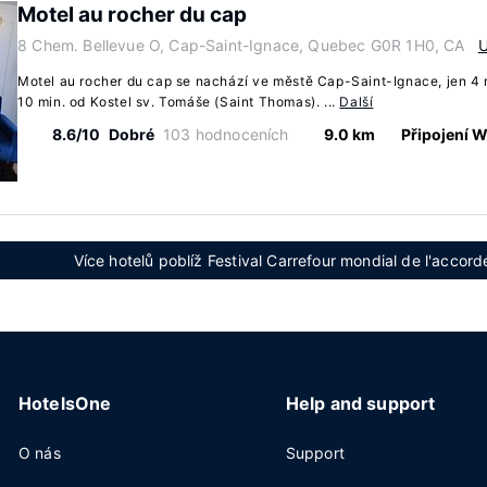
Motel au rocher du cap
8 Chem. Bellevue O, Cap-Saint-Ignace, Quebec G0R 1H0, CA
U
Motel au rocher du cap se nachází ve městě Cap-Saint-Ignace, jen 4
10 min. od Kostel sv. Tomáše (Saint Thomas). ...
Další
8.6/10
Dobré
103 hodnoceních
9.0 km
Připojení W
Více hotelů poblíž Festival Carrefour mondial de l'acc
HotelsOne
Help and support
O nás
Support