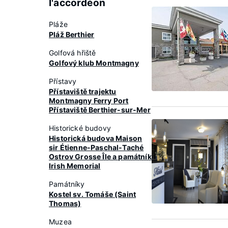
l'accordéon
Pláže
Pláž Berthier
Golfová hřiště
Golfový klub Montmagny
Přístavy
Přístaviště trajektu
Montmagny Ferry Port
Přístaviště Berthier-sur-Mer
Historické budovy
Historická budova Maison
sir Étienne-Paschal-Taché
Ostrov Grosse Île a památník
Irish Memorial
Památníky
Kostel sv. Tomáše (Saint
Thomas)
Muzea