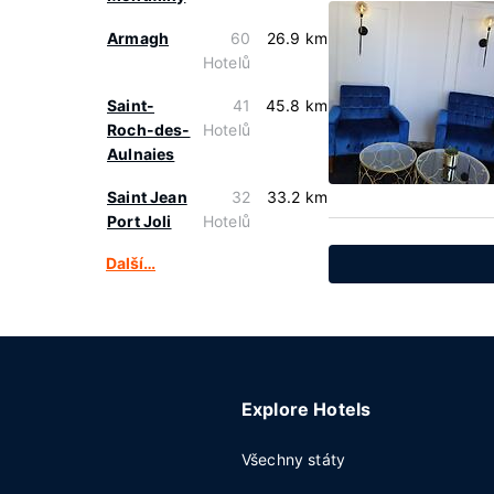
Armagh
60
26.9 km
Hotelů
Saint-
41
45.8 km
Roch-des-
Hotelů
Aulnaies
Saint Jean
32
33.2 km
Port Joli
Hotelů
Další…
Explore Hotels
Všechny státy