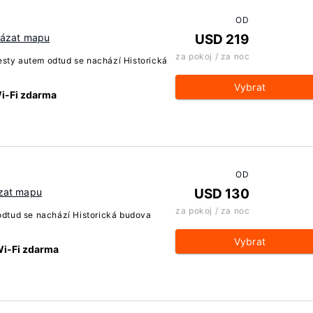
OD
ázat mapu
USD 219
za pokoj / za noc
sty autem odtud se nachází Historická
Vybrat
Wi-Fi zdarma
OD
zat mapu
USD 130
za pokoj / za noc
odtud se nachází Historická budova
Vybrat
Wi-Fi zdarma