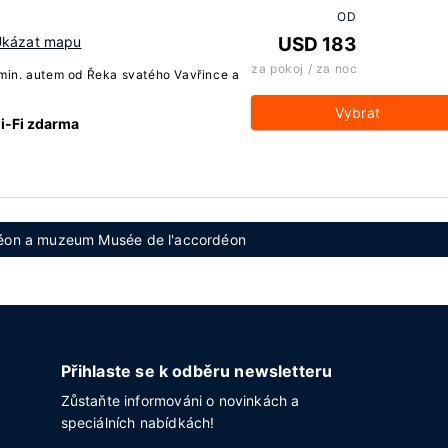
OD
kázat mapu
USD 183
za pokoj / za noc
 min. autem od Řeka svatého Vavřince a
Vybrat
i-Fi zdarma
ordéon a muzeum Musée de l'accordéon
Přihlaste se k odběru newsletteru
Zůstaňte informováni o novinkách a
speciálních nabídkách!