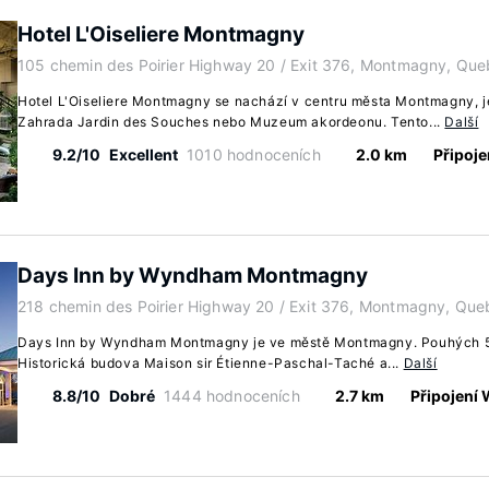
Hotel L'Oiseliere Montmagny
105 chemin des Poirier Highway 20 / Exit 376, Montmagny, Qu
Hotel L'Oiseliere Montmagny se nachází v centru města Montmagny, je
Zahrada Jardin des Souches nebo Muzeum akordeonu. Tento...
Další
9.2/10
Excellent
1010 hodnoceních
2.0 km
Připoje
Days Inn by Wyndham Montmagny
218 chemin des Poirier Highway 20 / Exit 376, Montmagny, Qu
Days Inn by Wyndham Montmagny je ve městě Montmagny. Pouhých 5 
Historická budova Maison sir Étienne-Paschal-Taché a...
Další
8.8/10
Dobré
1444 hodnoceních
2.7 km
Připojení 