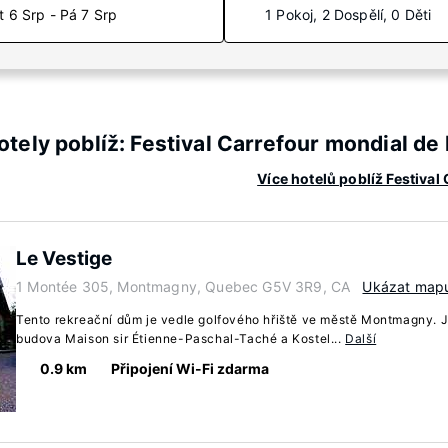
t 6 Srp - Pá 7 Srp
1 Pokoj, 2 Dospělí, 0 Děti
tely poblíž: Festival Carrefour mondial d
Více hotelů poblíž Festiva
Le Vestige
1 Montée 305, Montmagny, Quebec G5V 3R9, CA
Ukázat map
Tento rekreační dům je vedle golfového hřiště ve městě Montmagny. 
budova Maison sir Étienne-Paschal-Taché a Kostel...
Další
0.9 km
Připojení Wi-Fi zdarma