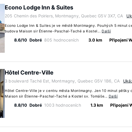
Econo Lodge Inn & Suites
205 Chemin des Poiriers, Montmagny, Quebec G5V 3X7, CA
Uk
Econo Lodge Inn & Suites je ve městě Montmagny. Pouhých 5 minut ce
budova Maison sir Étienne-Paschal-Taché a Kostel...
Další
8.6/10
Dobré
805 hodnoceních
3.0 km
Připojení 
Hôtel Centre-Ville
3 boulevard Taché Est, Montmagny, Quebec G5V 1B6, CA
Uká
Hôtel Centre-Ville je v centru města Montmagny. Jen 10 minut pěšky 
Maison sir Étienne-Paschal-Taché a Kostel sv. Tomáše...
Další
8.8/10
Dobré
1003 hodnoceních
1.3 km
Připojení 