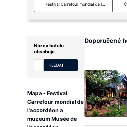
Č
Doporučené ho
Název hotelu
obsahuje
HLEDAT
Mapa - Festival
Carrefour mondial de
l'accordéon a
muzeum Musée de