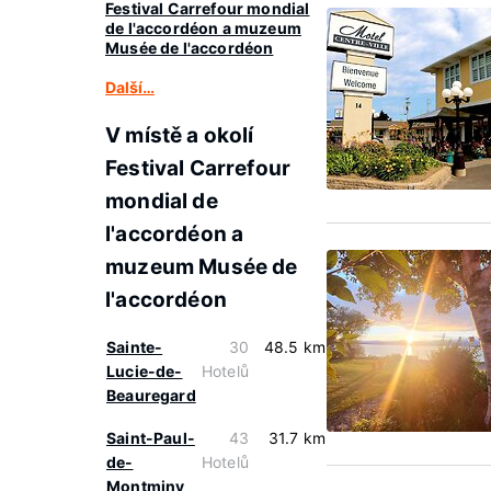
Festival Carrefour mondial
de l'accordéon a muzeum
Musée de l'accordéon
Další…
V místě a okolí
Festival Carrefour
mondial de
l'accordéon a
muzeum Musée de
l'accordéon
Sainte-
30
48.5 km
Lucie-de-
Hotelů
Beauregard
Saint-Paul-
43
31.7 km
de-
Hotelů
Montminy