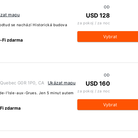
OD
zat mapu
USD 128
za pokoj / za noc
odtud se nachází Historická budova
Vybrat
i-Fi zdarma
OD
s, Quebec G0R 1P0, CA
Ukázat mapu
USD 160
za pokoj / za noc
de-l'Isle-aux-Grues. Jen 5 minut autem
Vybrat
-Fi zdarma