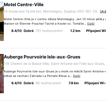
Motel Centre-Ville
14 boulevard Taché Est, Montmagny, Quebec G5V 1B7, CA
Uká
Motel Centre-Ville je v centru města Montmagny. Jen 10 minut pěšky 
Maison sir Étienne-Paschal-Taché a Kostel sv. Tomáše...
Další
8.4/10
Dobré
791 hodnoceních
1.2 km
Připojení W
Auberge Pourvoirie Isle-aux-Grues
118 Chemin de la Basse-Ville, Saint-Antoine-de-l'Isle-aux-Grue
Auberge Pourvoirie Isle-aux-Grues je u moře ve městě Saint-Antoine-
odtud se nachází Zahrada La Pensée Bleue a...
Další
8.4/10
Dobré
88 hodnoceních
7.8 km
Připojení Wi