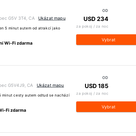
OD
ebec G5V 3T4, CA
Ukázat mapu
USD 234
za pokoj / za noc
n 5 minut autem od atrakcí jako
Vybrat
ní Wi-Fi zdarma
OD
ebec G5V4J9, CA
Ukázat mapu
USD 185
za pokoj / za noc
minut cesty autem odtud se nachází
Vybrat
Wi-Fi zdarma