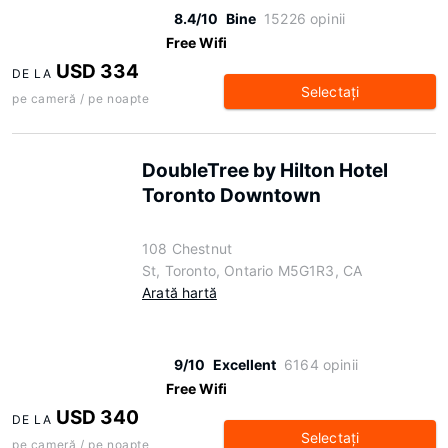
8.4/10
Bine
15226 opinii
Free Wifi
USD 334
DE LA
Selectaţi
pe cameră / pe noapte
DoubleTree by Hilton Hotel
Toronto Downtown
108 Chestnut
St, Toronto, Ontario M5G1R3, CA
Arată hartă
9/10
Excellent
6164 opinii
Free Wifi
USD 340
DE LA
Selectaţi
pe cameră / pe noapte