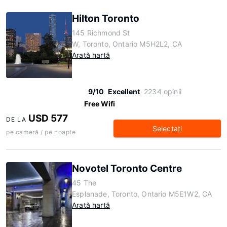
Hilton Toronto
145 Richmond St
W, Toronto, Ontario M5H2L2, CA
Arată hartă
9/10
Excellent
2234 opinii
Free Wifi
USD 577
DE LA
Selectaţi
pe cameră / pe noapte
Novotel Toronto Centre
45 The
Esplanade, Toronto, Ontario M5E1W2, CA
Arată hartă