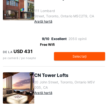
111 Lombard
Street, Toronto, Ontario M5C2T9, CA
Arată hartă
9/10
Excellent
2050 opinii
Free Wifi
USD 431
DE LA
Selectaţi
pe cameră / pe noapte
CN Tower Lofts
20 John Street, Toronto, Ontario M5V
0G5, CA
Arată hartă