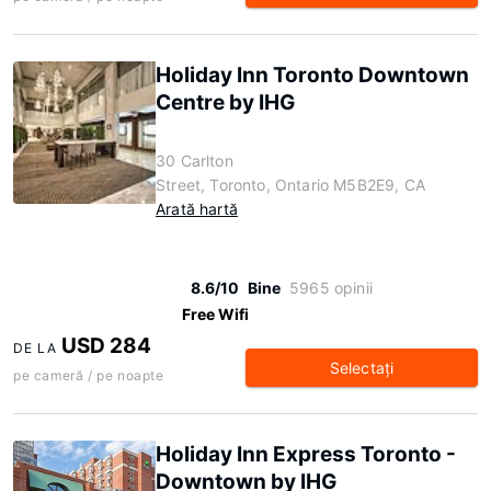
Holiday Inn Toronto Downtown
Centre by IHG
30 Carlton
Street, Toronto, Ontario M5B2E9, CA
Arată hartă
8.6/10
Bine
5965 opinii
Free Wifi
USD 284
DE LA
Selectaţi
pe cameră / pe noapte
Holiday Inn Express Toronto -
Downtown by IHG