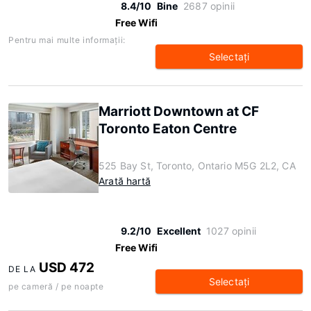
8.4/10
Bine
2687 opinii
Free Wifi
Pentru mai multe informaţii:
Selectaţi
Marriott Downtown at CF
Toronto Eaton Centre
525 Bay St, Toronto, Ontario M5G 2L2, CA
Arată hartă
9.2/10
Excellent
1027 opinii
Free Wifi
USD 472
DE LA
Selectaţi
pe cameră / pe noapte