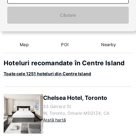
Căutare
Map
POI
Nearby
Hoteluri recomandate în Centre Island
Toate cele 1251 hoteluri din Centre Island
Chelsea Hotel, Toronto
33 Gerrard St
W, Toronto, Ontario M5G1Z4, CA
Arată hartă