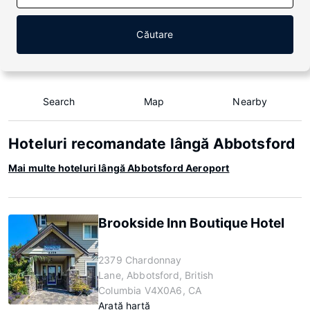
Căutare
Search
Map
Nearby
Hoteluri recomandate lângă Abbotsford
Mai multe hoteluri lângă Abbotsford Aeroport
Brookside Inn Boutique Hotel
2379 Chardonnay
Lane, Abbotsford, British
Columbia V4X0A6, CA
Arată hartă