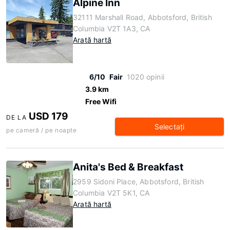
Alpine Inn
32111 Marshall Road, Abbotsford, British
Columbia V2T 1A3, CA
Arată hartă
6/10
Fair
1020 opinii
3.9 km
Free Wifi
USD 179
DE LA
Selectaţi
pe cameră / pe noapte
Anita's Bed & Breakfast
2959 Sidoni Place, Abbotsford, British
Columbia V2T 5K1, CA
Arată hartă