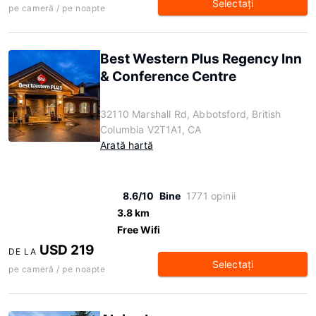
Selectaţi
pe cameră / pe noapte
Best Western Plus Regency Inn
& Conference Centre
32110 Marshall Rd, Abbotsford, British
Columbia V2T1A1, CA
Arată hartă
8.6/10
Bine
1771 opinii
3.8 km
Free Wifi
USD 219
DE LA
Selectaţi
pe cameră / pe noapte