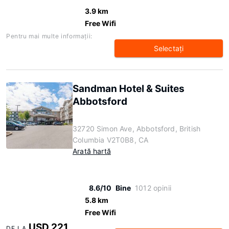
3.9 km
Free Wifi
Pentru mai multe informaţii:
Selectaţi
Sandman Hotel & Suites
Abbotsford
32720 Simon Ave, Abbotsford, British
Columbia V2T0B8, CA
Arată hartă
8.6/10
Bine
1012 opinii
5.8 km
Free Wifi
USD 221
DE LA