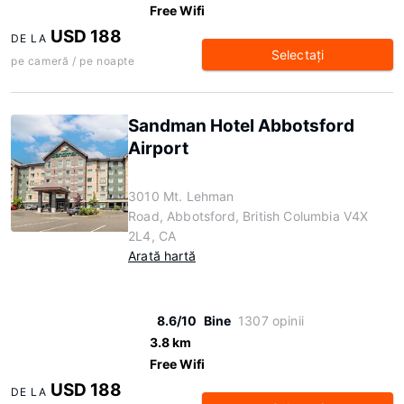
Free Wifi
USD 188
DE LA
Selectaţi
pe cameră / pe noapte
Sandman Hotel Abbotsford
Airport
3010 Mt. Lehman
Road, Abbotsford, British Columbia V4X
2L4, CA
Arată hartă
8.6/10
Bine
1307 opinii
3.8 km
Free Wifi
USD 188
DE LA