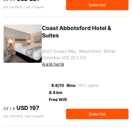
Selectaţi
pe cameră / pe noapte
Coast Abbotsford Hotel &
Suites
2020 Sumas Way, Abbotsford, British
Columbia V2S 2C7, CA
Arată hartă
8.8/10
Bine
1011 opinii
8.4 km
Free Wifi
USD 197
DE LA
Selectaţi
pe cameră / pe noapte