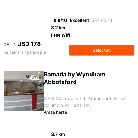
9.8/10
Excellent
537 opinii
3.2 km
Free Wifi
USD 178
DE LA
Selectaţi
pe cameră / pe noapte
Ramada by Wyndham
Abbotsford
2073 Clearbrook Rd, Abbotsford, British
Columbia V2T 5X1, CA
Arată hartă
3.7 km