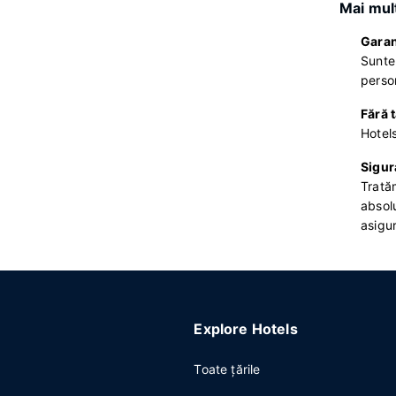
Mai mult
Garan
Suntem
person
Fără 
Hotel
Sigur
Tratăm
absolu
asigur
Explore Hotels
Toate ţările