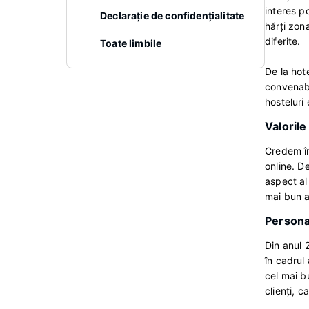
interes p
Declaraţie de confidenţialitate
hărţi zona
diferite.
Toate limbile
De la hot
convenabi
hosteluri 
Valorile
Credem în
online. D
aspect al 
mai bun a
Persona
Din anul 
în cadrul 
cel mai b
clienţi, 