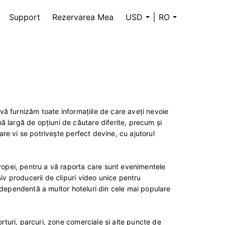
Support
Rezervarea Mea
USD
RO
 vă furnizăm toate informaţiile de care aveţi nevoie
 largă de opţiuni de căutare diferite, precum şi
care vi se potriveşte perfect devine, cu ajutorul
uropei, pentru a vă raporta care sunt evenimentele
iv producerii de clipuri video unice pentru
i independentă a multor hoteluri din cele mai populare
orturi, parcuri, zone comerciale şi alte puncte de