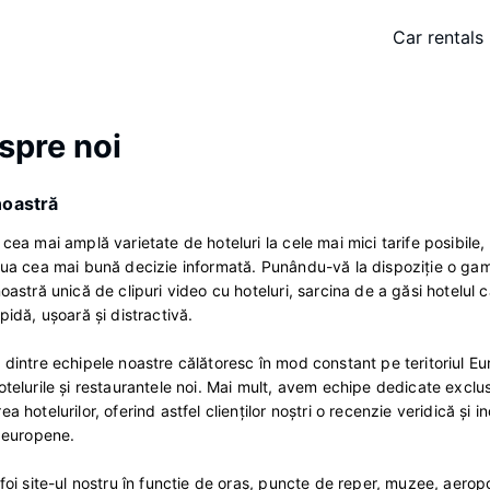
Car rentals
spre noi
noastră
 cea mai amplă varietate de hoteluri la cele mai mici tarife posibile,
lua cea mai bună decizie informată. Punându-vă la dispoziţie o gamă
noastră unică de clipuri video cu hoteluri, sarcina de a găsi hotelul 
pidă, uşoară şi distractivă.
 dintre echipele noastre călătoresc în mod constant pe teritoriul E
otelurile şi restaurantele noi. Mai mult, avem echipe dedicate exclus
ea hotelurilor, oferind astfel clienţilor noştri o recenzie veridică ş
i europene.
sfoi site-ul nostru în funcţie de oraş, puncte de reper, muzee, aerop