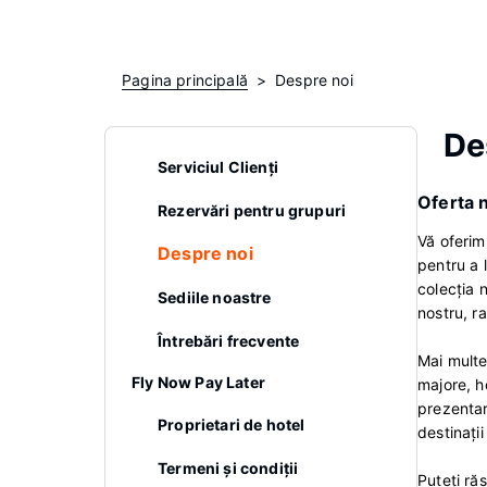
Pagina principală
Despre noi
De
Serviciul Clienţi
Oferta 
Rezervări pentru grupuri
Vă oferim
Despre noi
pentru a 
colecţia 
Sediile noastre
nostru, ra
Întrebări frecvente
Mai multe
Fly Now Pay Later
majore, h
prezentar
Proprietari de hotel
destinaţi
Termeni şi condiţii
Puteţi ră