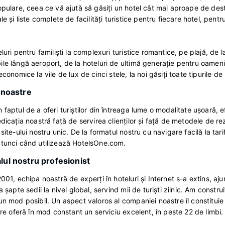
opulare, ceea ce vă ajută să găsiţi un hotel cât mai aproape de dest
le şi liste complete de facilităţi turistice pentru fiecare hotel, pent
eluri pentru familişti la complexuri turistice romantice, pe plajă, de
le lângă aeroport, de la hoteluri de ultimă generaţie pentru oamen
economice la vile de lux de cinci stele, la noi găsiţi toate tipurile de
 noastre
 faptul de a oferi turiştilor din întreaga lume o modalitate uşoară, 
edicaţia noastră faţă de servirea clienţilor şi faţă de metodele de re
site-ului nostru unic. De la formatul nostru cu navigare facilă la tari
tunci când utilizează HotelsOne.com.
lul nostru profesionist
2001, echipa noastră de experţi în hoteluri şi Internet s-a extins, a
a şapte sedii la nivel global, servind mii de turişti zilnic. Am constr
un mod posibil. Un aspect valoros al companiei noastre îl constituie
care oferă în mod constant un serviciu excelent, în peste 22 de limbi.