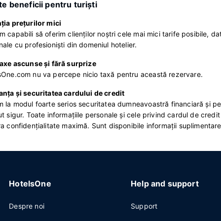
e beneficii pentru turişti
ţia preţurilor mici
 capabili să oferim clienţilor noştri cele mai mici tarife posibile, da
ale cu profesionişti din domeniul hotelier.
taxe ascunse şi fără surprize
sOne.com nu va percepe nicio taxă pentru această rezervare.
anţa şi securitatea cardului de credit
 la modul foarte serios securitatea dumneavoastră financiară şi pers
t sigur. Toate informaţiile personale şi cele privind cardul de cred
a confidenţialitate maximă. Sunt disponibile informaţii suplimentare 
HotelsOne
Help and support
Despre noi
Support