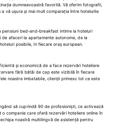
inaţia dumneavoastră favorită. Vă oferim fotografii,
ru a vă uşura şi mai mult comparaţia între hotelurile
 la pensiuni bed-and-breakfast intime la hoteluri
ii de afaceri la apartamente autonome, de la
 hoteluri posibile, în fiecare oraş european.
eficientă şi economică de a face rezervări hoteliere
zervare fără bătăi de cap este vizibilă în fiecare
fele noastre imbatabile, clienţii primesc tot ce este
jungând să cuprindă 90 de profesionişti, ce activează
uit o companie care oferă rezervări hoteliere online în
 echipa noastră multilingvă de asistenţă pentru