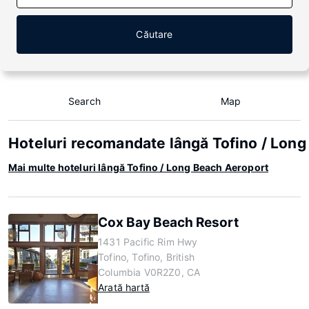
Căutare
Search
Map
Hoteluri recomandate lângă Tofino / Lon
Mai multe hoteluri lângă Tofino / Long Beach Aeroport
Cox Bay Beach Resort
1431 Pacific Rim Hwy
Tofino, Tofino, British
Columbia V0R2Z0, CA
Arată hartă