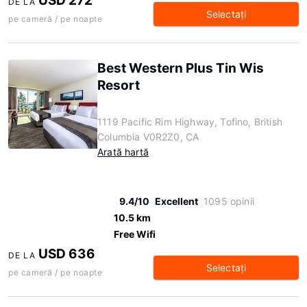
USD 272
DE LA
Selectaţi
pe cameră / pe noapte
Best Western Plus Tin Wis
Resort
1119 Pacific Rim Highway, Tofino, British
Columbia V0R2Z0, CA
Arată hartă
9.4/10
Excellent
1095 opinii
10.5 km
Free Wifi
USD 636
DE LA
Selectaţi
pe cameră / pe noapte