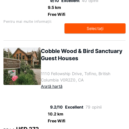
9/10
Excellent
40 opinii
9.5 km
Free Wifi
Pentru mai multe informaţii:
Selectaţi
Cobble Wood & Bird Sanctuary
Guest Houses
1110 Fellowship Drive, Tofino, British
Columbia V0R2Z0, CA
Arată hartă
9.2/10
Excellent
79 opinii
10.2 km
Free Wifi