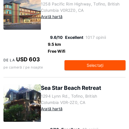
1258 Pacific Rim Highway, Tofino, British
Columbia V0R2Z0, CA
Arată hartă
9.6/10
Excellent
1017 opinii
9.5 km
Free Wifi
USD 603
DE LA
Selectaţi
pe cameră / pe noapte
Sea Star Beach Retreat
1294 Lynn Rd., Tofino, British
Columbia V0R-2Z0, CA
Arată hartă