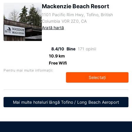
Mackenzie Beach Resort
1101 Pacific Rim Hwy, Tofino, British
Columbia V0R 2Z0, CA
Arată hartă
8.4/10
Bine
171 opinii
10.9 km
Free Wifi
Pentru mai multe informaţii:
Selectaţi
Mai multe hoteluri lângă Tofino / Long Beach Aeroport