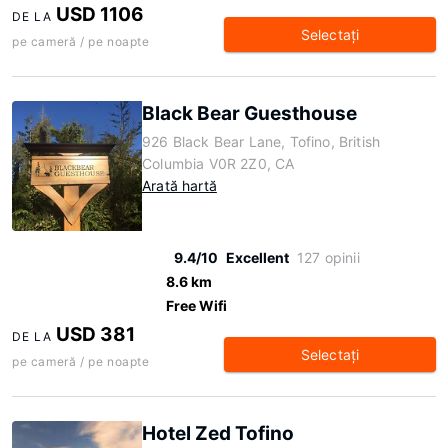
USD 1106
DE LA
Selectaţi
pe cameră / pe noapte
Black Bear Guesthouse
926 Black Bear Lane, Tofino, British
Columbia V0R 2Z0, CA
Arată hartă
9.4/10
Excellent
127 opinii
8.6 km
Free Wifi
USD 381
DE LA
Selectaţi
pe cameră / pe noapte
Hotel Zed Tofino