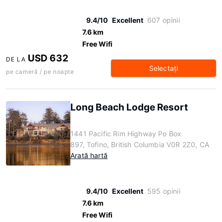
9.4/10
Excellent
607 opinii
7.6 km
Free Wifi
USD 632
DE LA
Selectaţi
pe cameră / pe noapte
Long Beach Lodge Resort
1441 Pacific Rim Highway Po Box
897, Tofino, British Columbia V0R 2Z0, CA
Arată hartă
9.4/10
Excellent
595 opinii
7.6 km
Free Wifi