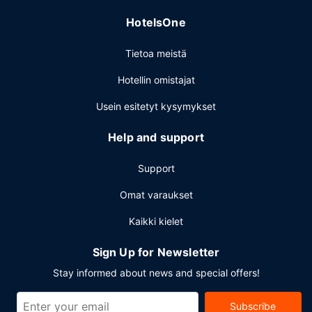
pyykinpesutilat. Asiakkaiden käytössä on
HotelsOne
lentokenttäkuljetukset (saatavilla ympäri vuorokauden)
ilmaiseksi.
Tietoa meistä
Hotellin omistajat
Usein esitetyt kysymykset
Help and support
Support
Omat varaukset
Kaikki kielet
Sign Up for Newsletter
Stay informed about news and special offers!
Subscribe