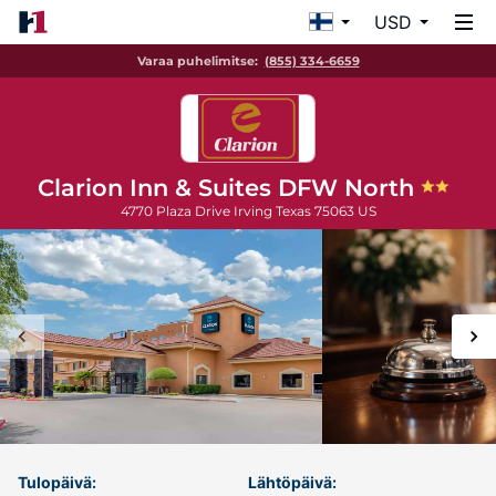
USD
Varaa puhelimitse:
(855) 334-6659
Clarion Inn & Suites DFW North
4770 Plaza Drive
Irving
Texas
75063
US
Tulopäivä:
Lähtöpäivä: