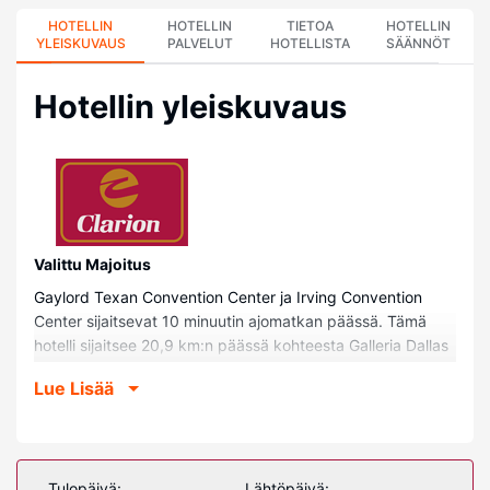
HOTELLIN
HOTELLIN
TIETOA
HOTELLIN
YLEISKUVAUS
PALVELUT
HOTELLISTA
SÄÄNNÖT
Hotellin yleiskuvaus
Valittu Majoitus
Gaylord Texan Convention Center ja Irving Convention
Center sijaitsevat 10 minuutin ajomatkan päässä. Tämä
hotelli sijaitsee 20,9 km:n päässä kohteesta Galleria Dallas
ja 25,6 km:n päässä kohteesta Six Flags Over Texas.
Lue Lisää
Huoneet
Kaikkien 98 huoneen varusteluun kuuluu jääkaappi ja
mikroaaltouuni. Mukavuuksiin kuuluu kaapelikanavat sekä
ilmainen langaton internetyhteys. Huoneissa on oma
Tulopäivä:
Lähtöpäivä: