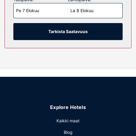
kylpyhuone, ja sen varusteluun kuuluu suihku, ilmaiset
Pe 7 Elokuu
La 8 Elokuu
hygieniatuotteet ja hiustenkuivaaja. Huone siivotaan
päivittäin. Huoneissa on työpöytä ja kahvin-/vedenkeitin.
Kiinteistön miellyttävyys
Tarkista Saatavuus
Hotellin tarjoamiin harrastuksiin/mukavuuksiin kuuluu
sisäuima-allas, poreallas ja kuntokeskus. Tämän hotellin
palveluihin kuuluu ilmainen langaton internetyhteys,
lahjatavaraliikkeitä/lehtikioskeja ja televisio yleisissä
tiloissa.
Ravintola
Bistro C palvelee majoituspaikan asiakkaita tai voit
hyödyntää majoituspaikan välipalabaarin/delin. Baarissa
voit nauttia raikasta juotavaa. Maksullinen tilauksen
mukaan valmistettu aamiainen tarjotaan päivittäin klo 7.00–
Explore Hotels
11.00.
Muut mukavuudet
Kaikki maat
Käytössäsi on ympäri vuorokauden auki oleva business
Blog
center, ympäri vuorokauden auki oleva vastaanotto ja