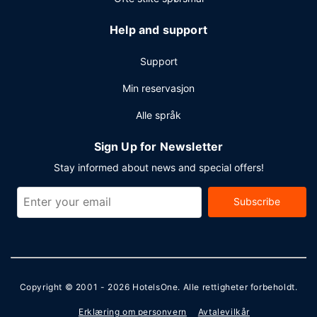
2508 kvadratmeter, blant annet konferanserom og 8
møterom. Gjestene tilbys buss til og fra flyplassen på
Help and support
forespørsel uten ekstra kostnad .
Support
Min reservasjon
Alle språk
Sign Up for Newsletter
Stay informed about news and special offers!
Subscribe
Copyright © 2001 - 2026
HotelsOne
. Alle rettigheter forbeholdt.
Erklæring om personvern
Avtalevilkår