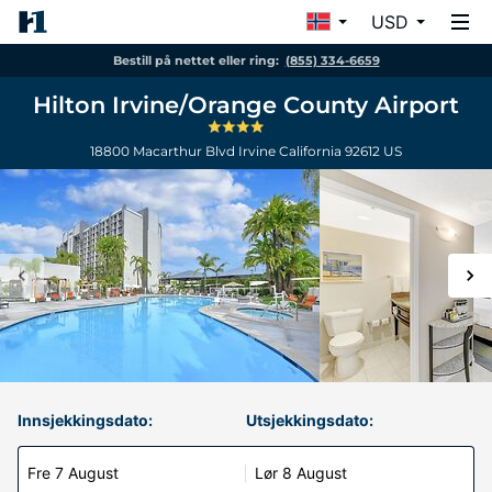
USD
Bestill på nettet eller ring:
(855) 334-6659
Hilton Irvine/Orange County Airport
18800 Macarthur Blvd
Irvine
California
92612
US
Innsjekkingsdato:
Utsjekkingsdato:
Fre 7 August
Lør 8 August