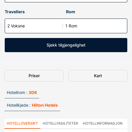
Travellers
Rom
2 Voksne
1 Rom
Sjekk tilgjengelighet
Priser
Kart
Hotellrom :
306
Hotellkjede :
Hilton Hotels
HOTELLOVERSIKT
HOTELLFASILITETER
HOTELLINFORMASJON
HO