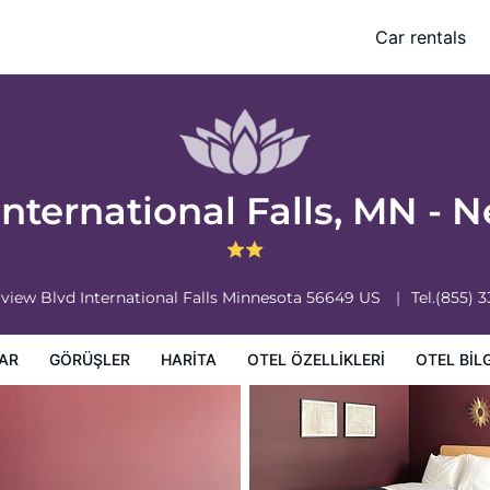
 - Near Canadian Border
Car rentals
ikleri
Otel bilgileri
Otel Koşulları
nternational Falls, MN - 
rview Blvd
International Falls
Minnesota
56649
US
Tel.
(855) 
AR
GÖRÜŞLER
HARITA
OTEL ÖZELLIKLERI
OTEL BILG