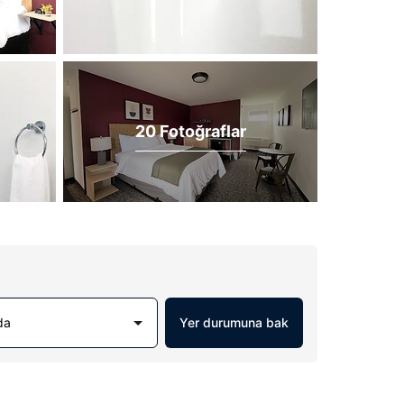
20 Fotoğraflar
da
Yer durumuna bak