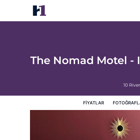
The Nomad Motel - International Falls, MN
Fiyatlar
Fotoğraflar
Görüşler
Harita
Otel Özell
The Nomad Motel - I
10 Rive
FIYATLAR
FOTOĞRAFL