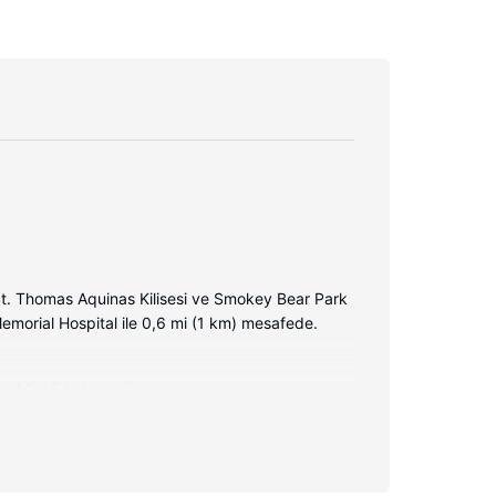
St. Thomas Aquinas Kilisesi ve Smokey Bear Park
emorial Hospital ile 0,6 mi (1 km) mesafede.
r. Misafirlerimize ücretsiz kablosuz internet
onu, geniş duş başlıkları ve lüks banyo/kozmetik