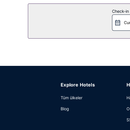
Misafirlerimizin rahatı ve konforu için ücretsiz k
Diğer güzellikler
Check-in t
Misafirler için hızlı giriş, hızlı çıkış ve valiz dola
Cu
Explore Hotels
H
Tüm ülkeler
H
Blog
O
S