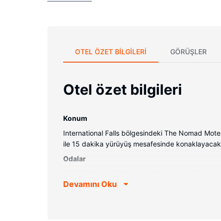
OTEL ÖZET BILGILERI
GÖRÜŞLER
Otel özet bilgileri
Konum
International Falls bölgesindeki The Nomad Mote
ile 15 dakika yürüyüş mesafesinde konaklayacaksı
Odalar
Misafirler için düz ekran televizyon olan 33 oda m
Devamını Oku
sunulmaktadır. Misafirlerimizin iyi vakit geçirebi
ürünleri vardır.
Otelin güzelliği