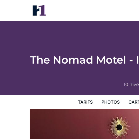
The Nomad Motel - International Falls, MN
Tarifs
Photos
Carte
Équipements de l'hôtel
Inf
The Nomad Motel - I
10 Riv
TARIFS
PHOTOS
CAR