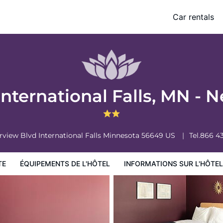
 - Near Canadian Border
Car rentals
ormations sur l'hôtel
Conditions de l'hôtel
nternational Falls, MN - 
erview Blvd
International Falls
Minnesota
56649
US
Tel.
866 4
TE
ÉQUIPEMENTS DE L'HÔTEL
INFORMATIONS SUR L'HÔTEL