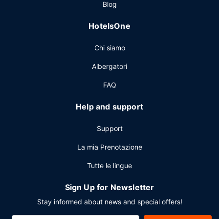
Blog
dalle ore 06:00 alle ore 10:30.
Altre attrattive
HotelsOne
Potrai usufruire di accesso gratuito a Internet via cavo,
Chi siamo
check-out veloce e un pratico servizio di lavanderia e
lavaggio a secco. Stai pianificando un evento a
Albergatori
Indianapolis? Presso un hotel avrai a disposizione 2044
metri quadrati di spazio con un'area per conferenze e 22
FAQ
sale riunioni. Una navetta per l'aeroporto (andata e ritorno)
è disponibile gratuitamente su richiesta.
Help and support
Support
La mia Prenotazione
Tutte le lingue
Sign Up for Newsletter
Stay informed about news and special offers!