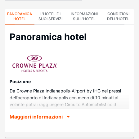
PANORAMICA
L'HOTEL E I
INFORMAZIONI
CONDIZIONI
HOTEL
SUOI SERVIZI
SULL'HOTEL
DELL'HOTEL
Panoramica hotel
Posizione
Da Crowne Plaza Indianapolis-Airport by IHG nei pressi
dell'aeroporto di Indianapolis con meno di 10 minuti al
volante potrai raggiungere Circuito Automobilistico di
Indianapolis e White River State Park (Parco). Questo hotel
Maggiori informazioni
si trova a 11 km da Lucas Oil Stadium e 11 km da
Indianapolis Zoo.
Camere