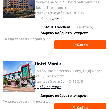
Chikalthana MIDC, Chatrapati Sambhaji
Nagar, Τσατραπάτι
Σαμπχατζιναγκάρ, 431007, IN
Εμφάνιση χάρτη
9.4/10
Excellent
116 κριτικές
Δωρεάν ασύρματο ίντερνετ
Για περισσότερες πληροφορίες:
Επιλέξτε
Hotel Manik
RM158, Indraprastha Colony, Bajaj Nagar
Waluj, Τσατραπάτι
Σαμπχατζιναγκάρ, 431133, IN
Εμφάνιση χάρτη
Δωρεάν ασύρματο ίντερνετ
Για περισσότερες πληροφορίες:
Επιλέξτε