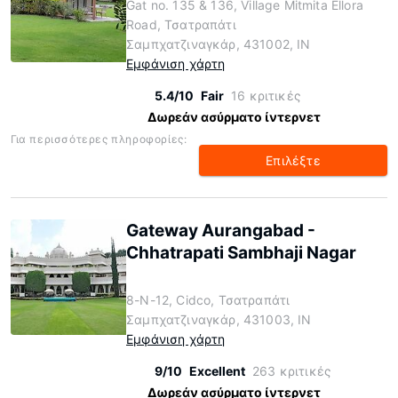
Gat no. 135 & 136, Village Mitmita Ellora
Road, Τσατραπάτι
Σαμπχατζιναγκάρ, 431002, IN
Εμφάνιση χάρτη
5.4/10
Fair
16 κριτικές
Δωρεάν ασύρματο ίντερνετ
Για περισσότερες πληροφορίες:
Επιλέξτε
Gateway Aurangabad -
Chhatrapati Sambhaji Nagar
8-N-12, Cidco, Τσατραπάτι
Σαμπχατζιναγκάρ, 431003, IN
Εμφάνιση χάρτη
9/10
Excellent
263 κριτικές
Δωρεάν ασύρματο ίντερνετ