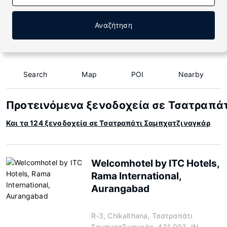
Αναζήτηση
Search
Map
POI
Nearby
Προτεινόμενα ξενοδοχεία σε Τσατραπά
Και τα 124 ξενοδοχεία σε Τσατραπάτι Σαμπχατζιναγκάρ
Welcomhotel by ITC Hotels,
Rama International,
Aurangabad
R-3, Chikalthana, Τσατραπάτι
Σαμπχατζιναγκάρ, 431 003, IN