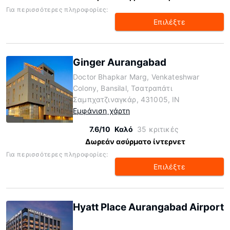
Για περισσότερες πληροφορίες:
Επιλέξτε
Ginger Aurangabad
Doctor Bhapkar Marg, Venkateshwar
Colony, Bansilal, Τσατραπάτι
Σαμπχατζιναγκάρ, 431005, IN
Εμφάνιση χάρτη
7.6/10
Καλό
35 κριτικές
Δωρεάν ασύρματο ίντερνετ
Για περισσότερες πληροφορίες:
Επιλέξτε
Hyatt Place Aurangabad Airport