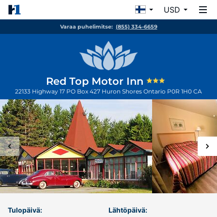
USD
Varaa puhelimitse:
(855) 334-6659
Red Top Motor Inn
22133 Highway 17 PO Box 427
Huron Shores
Ontario
P0R 1H0
CA
Tulopäivä:
Lähtöpäivä: