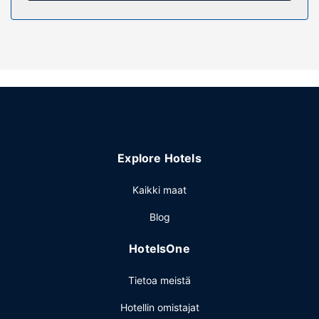
Käytössäsi on puutarha sekä ilmainen langaton
internetyhteys ja lahjatavaraliikkeitä/lehtikioskeja.
Ravintola
Tässä motellissa asiakkaiden käytössä on bistro, jossa on
baari/aulabaari. Palveluihin kuuluu myös huonepalvelu.
Maksullinen täysi aamiainen tarjotaan päivittäin klo 7.00–
10.00.
Muut mukavuudet
Käytössäsi on ympäri vuorokauden auki oleva vastaanotto
Explore Hotels
ja kielitaitoinen henkilökunta. Palveluihin kuuluu ilmainen
pysäköinti.
Kaikki maat
Blog
HotelsOne
Tietoa meistä
Hotellin omistajat