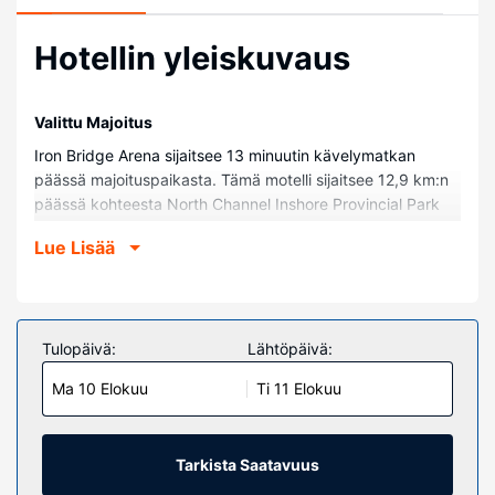
Hotellin yleiskuvaus
Valittu Majoitus
Iron Bridge Arena sijaitsee 13 minuutin kävelymatkan
päässä majoituspaikasta. Tämä motelli sijaitsee 12,9 km:n
päässä kohteesta North Channel Inshore Provincial Park
Provincial Park ja 16,2 km:n päässä kohteesta Little White
Lue Lisää
River Provincial Park.
Huoneet
Kaikkien 24 huoneen varusteluun kuuluu mikroaaltouuni.
Ilmainen langaton internetyhteys pitää sinut yhteydessä
Tulopäivä:
Lähtöpäivä:
verkkoon. Käytössäsi on kylpyhuone, josta löytyy suihkun
Ma 10 Elokuu
Ti 11 Elokuu
ja kylpyammeen yhdistelmä ja hiustenkuivaaja. Varusteluun
kuuluu työpöytä, kahvin-/vedenkeitin ja puhelin (ilmaiset
paikallispuhelut).
Tarkista Saatavuus
Kiinteistön miellyttävyys