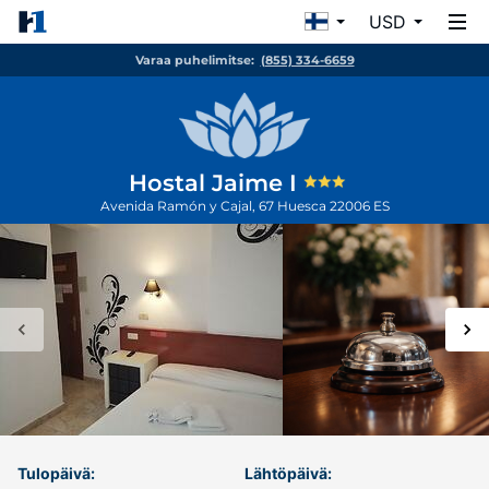
USD
Varaa puhelimitse:
(855) 334-6659
Hostal Jaime I
Avenida Ramón y Cajal, 67
Huesca
22006
ES
Tulopäivä:
Lähtöpäivä: