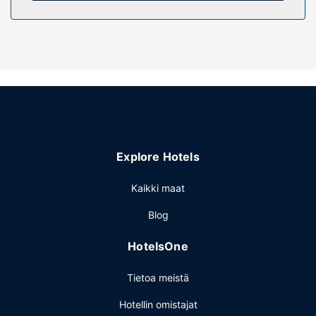
Kiinteistön miellyttävyys
Käytössäsi on terassi sekä ilmainen langaton
internetyhteys ja concierge-palvelut. Tämän hostalin
palveluihin kuuluu televisio yleisissä tiloissa ja grilli.
Ravintola
Tässä hostalissa asiakkaiden käytössä on ravintola, jossa
on baari/aulabaari. Palveluihin kuuluu myös kahvila.
Maksullinen mannermainen aamiainen tarjotaan päivittäin
klo 7.00–10.00.
Explore Hotels
Muut mukavuudet
Käytössäsi on ympäri vuorokauden auki oleva vastaanotto,
Kaikki maat
matkatavarasäilytys ja hissi. Palveluihin kuuluu pysäköinti
Blog
moottoripyörille.
HotelsOne
Tietoa meistä
Hotellin omistajat